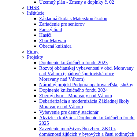
Uzemný plán - Zmeny a doplnky č. 02
PHSR
Inštitúcie
Základná škola s Materskou školou
Zariadenie pre seniorov
Farský úrad
Hasiči
Zbor Marwan
Obecná knižnica
Firmy
Projekty
Doplnenie knižničného fondu 2023
Rozvoj občianskej vybavenosti v obci Moravany
nad Váhom (spádové športoviská obce
Moravany nad Váhom)
Národný projekt Podpora opatrovateľskej služby
Doplnenie knižničného fondu 2024
Zberný dvor – Moravany nad Váhom
Debarierizácia a modernizácia Základnej školy
Moravany nad Váhom
Vybavenie pre denný stacionár
Akvizícia knižníc - Doplnenie knižničného fondu
2025
Zavedenie množstvového zberu ZKO z
domácností žijúcich v bytových a časti rodinných