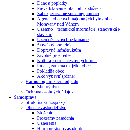
Dane a poplatky
Prevádzkovanie obchodu a služieb
Zabezpečovanie sociálnej pomoci
Agenda obecných nájomných bytov obce
Moravany nad Váhom
Územno – technické informácie, stanoviská k
stavbám
Územné a stavebné konanie
Stavebný poriadok
Dopravná infraštruktúra
Životné prostredie
Kultúra, šport a cestovných ruch
Predaj, zámena majetku obce
Pokladňa obce
Ako vybaviť (rôzne)
Harmonogram zberu odpadu
Zberný dvor
Ochrana osobných údajov
Samospráva
Štruktúra samosprávy
Obecné zastupiteľstvo
Zloženie
Programy zasadania
Uznesenia
Harmonogram zasadnutí