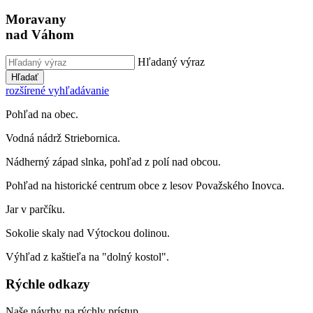
Moravany
nad Váhom
Hľadaný výraz
Hľadať
rozšírené vyhľadávanie
Pohľad na obec.
Vodná nádrž Striebornica.
Nádherný západ slnka, pohľad z polí nad obcou.
Pohľad na historické centrum obce z lesov Považského Inovca.
Jar v parčíku.
Sokolie skaly nad Výtockou dolinou.
Výhľad z kaštieľa na "dolný kostol".
Rýchle odkazy
Naše návrhy na rýchly prístup