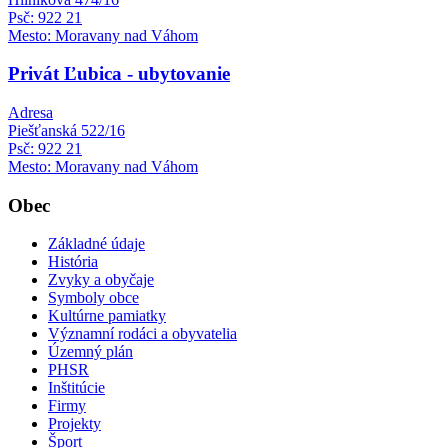
Psč: 922 21
Mesto: Moravany nad Váhom
Privát Ľubica - ubytovanie
Adresa
Piešťanská 522/16
Psč: 922 21
Mesto: Moravany nad Váhom
Obec
Základné údaje
História
Zvyky a obyčaje
Symboly obce
Kultúrne pamiatky
Významní rodáci a obyvatelia
Územný plán
PHSR
Inštitúcie
Firmy
Projekty
Šport