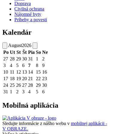
Doprava
Civilná ochrana
Nájomné byty
Príbehy a povesti
Kalendár
August
2026
Po
Ut
St
Št
Pia
So
Ne
27
28
29
30
31
1
2
3
4
5
6
7
8
9
10
11
12
13
14
15
16
17
18
19
20
21
22
23
24
25
26
27
28
29
30
31
1
2
3
4
5
6
Mobilná aplikácia
Sledujte informácie z nášho webu v
mobilnej aplikácii -
V OBRAZE.