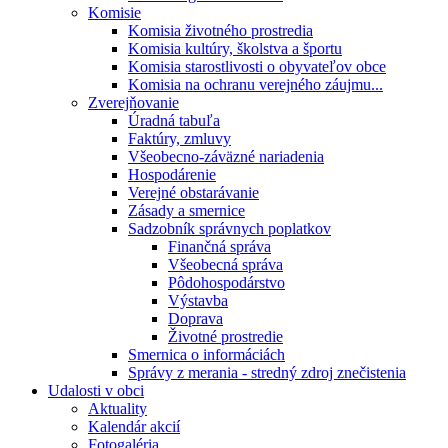
Komisie
Komisia životného prostredia
Komisia kultúry, školstva a športu
Komisia starostlivosti o obyvateľov obce
Komisia na ochranu verejného záujmu...
Zverejňovanie
Úradná tabuľa
Faktúry, zmluvy
Všeobecno-záväzné nariadenia
Hospodárenie
Verejné obstarávanie
Zásady a smernice
Sadzobník správnych poplatkov
Finančná správa
Všeobecná správa
Pôdohospodárstvo
Výstavba
Doprava
Životné prostredie
Smernica o informáciách
Správy z merania - stredný zdroj znečistenia
Udalosti v obci
Aktuality
Kalendár akcií
Fotogaléria