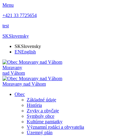
Menu
+421 33 7725654
test
SK
Slovensky
SK
Slovensky
EN
English
Moravany
nad Váhom
Moravany nad Váhom
Obec
Základné údaje
História
Zvyky a obyčaje
Symboly obce
Kultúrne pamiatky
Významní rodáci a obyvatelia
Územný plán