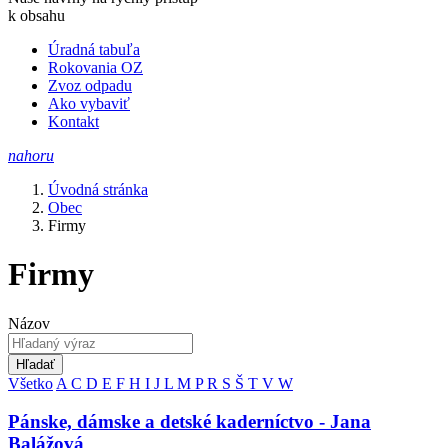
k obsahu
Úradná tabuľa
Rokovania OZ
Zvoz odpadu
Ako vybaviť
Kontakt
nahoru
Úvodná stránka
Obec
Firmy
Firmy
Názov
Hľadať
Všetko
A
C
D
E
F
H
I
J
L
M
P
R
S
Š
T
V
W
Pánske, dámske a detské kaderníctvo - Jana
Balážová