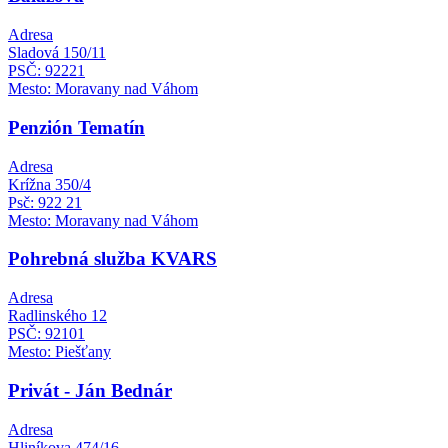
Adresa
Sladová 150/11
PSČ: 92221
Mesto: Moravany nad Váhom
Penzión Tematín
Adresa
Krížna 350/4
Psč: 922 21
Mesto: Moravany nad Váhom
Pohrebná služba KVARS
Adresa
Radlinského 12
PSČ: 92101
Mesto: Piešťany
Privát - Ján Bednár
Adresa
Hliníkova 474/16