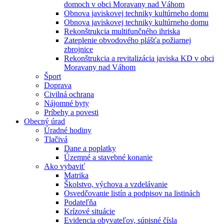
domoch v obci Moravany nad Váhom
Obnova javiskovej techniky kultúrneho domu
Obnova javiskovej techniky kultúrneho domu
Rekonštrukcia multifunčného ihriska
Zateplenie obvodového plášťa požiarnej
zbrojnice
Rekonštrukcia a revitalizácia javiska KD v obci
Moravany nad Váhom
Šport
Doprava
Civilná ochrana
Nájomné byty
Príbehy a povesti
Obecný úrad
Úradné hodiny
Tlačivá
Dane a poplatky
Územné a stavebné konanie
Ako vybaviť
Matrika
Školstvo, výchova a vzdelávanie
Osvedčovanie listín a podpisov na listinách
Podateľňa
Krízové situácie
Evidencia obyvateľov, súpisné čísla