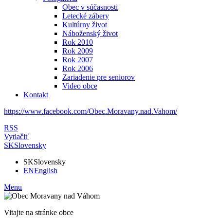
Obec v súčasnosti
Letecké zábery
Kultúrny život
Náboženský život
Rok 2010
Rok 2009
Rok 2007
Rok 2006
Zariadenie pre seniorov
Video obce
Kontakt
https://www.facebook.com/Obec.Moravany.nad.Vahom/
RSS
Vytlačiť
SK
Slovensky
SK
Slovensky
EN
English
Menu
Vitajte na stránke obce