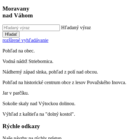
Moravany
nad Váhom
Hľadaný výraz
Hľadať
rozšírené vyhľadávanie
Pohľad na obec.
Vodná nádrž Striebornica.
Nádherný západ slnka, pohľad z polí nad obcou.
Pohľad na historické centrum obce z lesov Považského Inovca.
Jar v parčíku.
Sokolie skaly nad Výtockou dolinou.
Výhľad z kaštieľa na "dolný kostol".
Rýchle odkazy
Naše návrhy na rýchly prístup