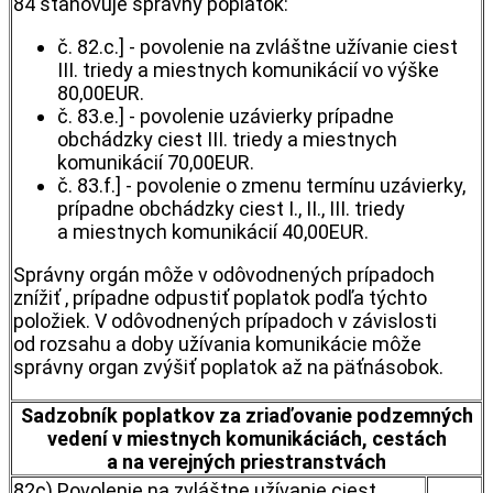
84 stanovuje správny poplatok:
č. 82.c.] - povolenie na zvláštne užívanie ciest
III. triedy a miestnych komunikácií vo výške
80,00EUR.
č. 83.e.] - povolenie uzávierky prípadne
obchádzky ciest III. triedy a miestnych
komunikácií 70,00EUR.
č. 83.f.] - povolenie o zmenu termínu uzávierky,
prípadne obchádzky ciest I., II., III. triedy
a miestnych komunikácií 40,00EUR.
Správny orgán môže v odôvodnených prípadoch
znížiť , prípadne odpustiť poplatok podľa týchto
položiek. V odôvodnených prípadoch v závislosti
od rozsahu a doby užívania komunikácie môže
správny organ zvýšiť poplatok až na päťnásobok.
Sadzobník poplatkov za zriaďovanie podzemných
vedení v miestnych komunikáciách, cestách
a na verejných priestranstvách
82c) Povolenie na zvláštne užívanie ciest