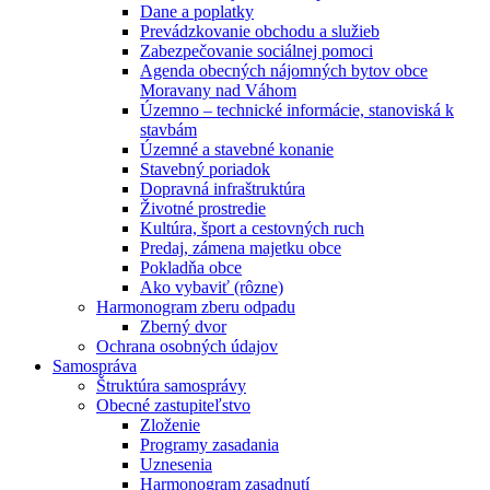
Dane a poplatky
Prevádzkovanie obchodu a služieb
Zabezpečovanie sociálnej pomoci
Agenda obecných nájomných bytov obce
Moravany nad Váhom
Územno – technické informácie, stanoviská k
stavbám
Územné a stavebné konanie
Stavebný poriadok
Dopravná infraštruktúra
Životné prostredie
Kultúra, šport a cestovných ruch
Predaj, zámena majetku obce
Pokladňa obce
Ako vybaviť (rôzne)
Harmonogram zberu odpadu
Zberný dvor
Ochrana osobných údajov
Samospráva
Štruktúra samosprávy
Obecné zastupiteľstvo
Zloženie
Programy zasadania
Uznesenia
Harmonogram zasadnutí