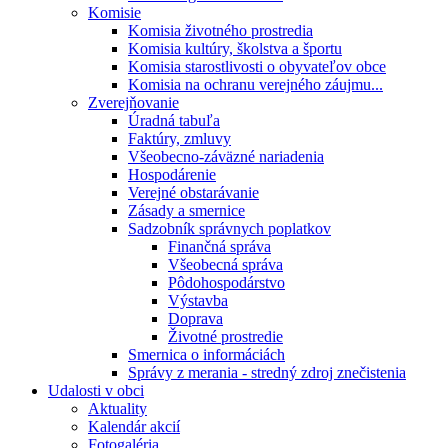
Komisie
Komisia životného prostredia
Komisia kultúry, školstva a športu
Komisia starostlivosti o obyvateľov obce
Komisia na ochranu verejného záujmu...
Zverejňovanie
Úradná tabuľa
Faktúry, zmluvy
Všeobecno-záväzné nariadenia
Hospodárenie
Verejné obstarávanie
Zásady a smernice
Sadzobník správnych poplatkov
Finančná správa
Všeobecná správa
Pôdohospodárstvo
Výstavba
Doprava
Životné prostredie
Smernica o informáciách
Správy z merania - stredný zdroj znečistenia
Udalosti v obci
Aktuality
Kalendár akcií
Fotogaléria