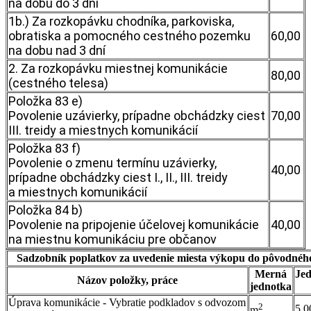
na dobu do 3 dní
1b.) Za rozkopávku chodníka, parkoviska,
obratiska a pomocného cestného pozemku
60,00
na dobu nad 3 dní
2. Za rozkopávku miestnej komunikácie
80,00
(cestného telesa)
Položka 83 e)
Povolenie uzávierky, prípadne obchádzky ciest
70,00
III. treidy a miestnych komunikácií
Položka 83 f)
Povolenie o zmenu termínu uzávierky,
40,00
prípadne obchádzky ciest I., II., III. treidy
a miestnych komunikácií
Položka 84 b)
Povolenie na pripojenie účelovej komunikácie
40,00
na miestnu komunikáciu pre občanov
Sadzobník poplatkov za uvedenie miesta výkopu do pôvodnéh
Merná
Je
Názov položky, práce
jednotka
Úprava komunikácie - Vybratie podkladov s odvozom
2
5,0
m