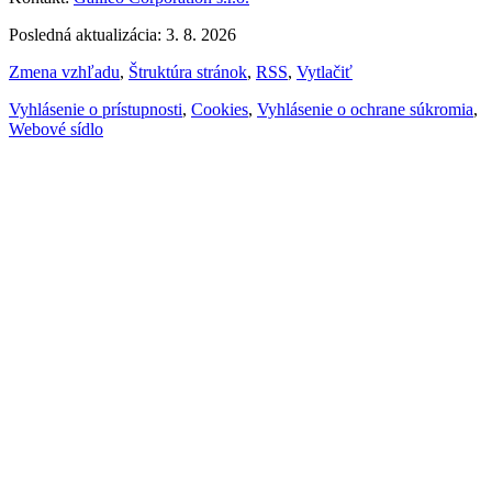
Posledná aktualizácia: 3. 8. 2026
Zmena vzhľadu
,
Štruktúra stránok
,
RSS
,
Vytlačiť
Vyhlásenie o prístupnosti
,
Cookies
,
Vyhlásenie o ochrane súkromia
,
Webové sídlo