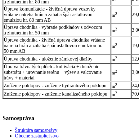
a zhutnením hr. 80 mm
Úprava komunikácie - živičná úprava vozovky
2
vrátane natretia hrán a zaliatia špár asfaltovou
29,
m
emulziou hr. 80 mm AB
Úprava chodníka - vybratie podkladov s odvozom
2
3,0
m
a zhutnením hr. 50 mm
Úprava chodníka - živičná úprava chodníka vrátane
2
natretia hrán a zaliatia špár asfaltovou emulziou hr.
19,
m
50 mm AB
2
Úprava chodníka - uloženie zámkovej dlažby
12,
m
Úprava trávnatých plôch - kultivácia + doloženie
2
substrátu + urovnanie terénu + výsev a valcovanie
3,0
m
trávy + materiál
2
Zníženie poklopov - zníženie hydrantového poklopu
24,
m
2
Zníženie poklopov - zníženie kanalizačného poklopu
70,
m
Samospráva
Štruktúra samosprávy
Obecné zastupiteľstvo