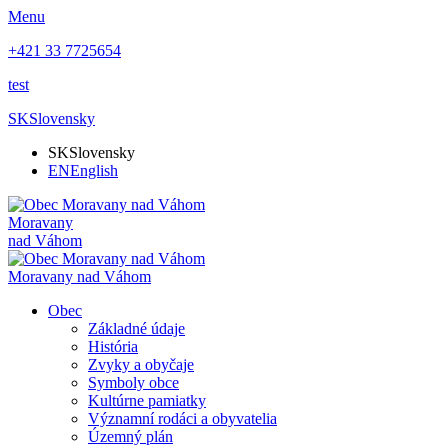
Menu
+421 33 7725654
test
SK
Slovensky
SK
Slovensky
EN
English
Moravany
nad Váhom
Moravany nad Váhom
Obec
Základné údaje
História
Zvyky a obyčaje
Symboly obce
Kultúrne pamiatky
Významní rodáci a obyvatelia
Územný plán