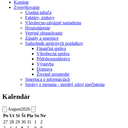
Komisie
Zverejňovanie
Úradná tabuľa
Faktúry, zmluvy
Všeobecno-záväzné nariadenia
Hospodárenie
Verejné obstarávanie
Zásady a smernice
Sadzobník správnych poplatkov
Finančná správa
Všeobecná správa
Pôdohospodárstvo
Výstavba
Doprava
Životné prostredie
Smernica o informáciách
Správy z merania - stredný zdroj znečistenia
Kalendár
August
2026
Po
Ut
St
Št
Pia
So
Ne
27
28
29
30
31
1
2