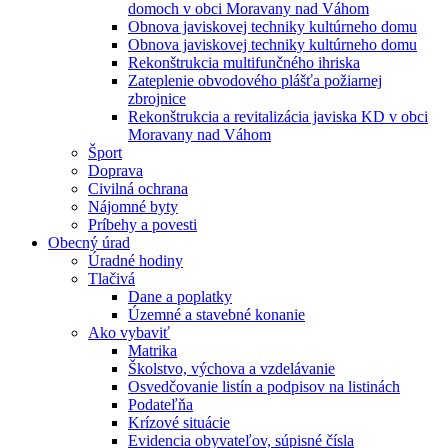
domoch v obci Moravany nad Váhom
Obnova javiskovej techniky kultúrneho domu
Obnova javiskovej techniky kultúrneho domu
Rekonštrukcia multifunčného ihriska
Zateplenie obvodového plášťa požiarnej
zbrojnice
Rekonštrukcia a revitalizácia javiska KD v obci
Moravany nad Váhom
Šport
Doprava
Civilná ochrana
Nájomné byty
Príbehy a povesti
Obecný úrad
Úradné hodiny
Tlačivá
Dane a poplatky
Územné a stavebné konanie
Ako vybaviť
Matrika
Školstvo, výchova a vzdelávanie
Osvedčovanie listín a podpisov na listinách
Podateľňa
Krízové situácie
Evidencia obyvateľov, súpisné čísla