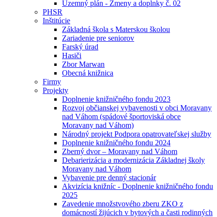
Uzemný plán - Zmeny a doplnky č. 02
PHSR
Inštitúcie
Základná škola s Materskou školou
Zariadenie pre seniorov
Farský úrad
Hasiči
Zbor Marwan
Obecná knižnica
Firmy
Projekty
Doplnenie knižničného fondu 2023
Rozvoj občianskej vybavenosti v obci Moravany
nad Váhom (spádové športoviská obce
Moravany nad Váhom)
Národný projekt Podpora opatrovateľskej služby
Doplnenie knižničného fondu 2024
Zberný dvor – Moravany nad Váhom
Debarierizácia a modernizácia Základnej školy
Moravany nad Váhom
Vybavenie pre denný stacionár
Akvizícia knižníc - Doplnenie knižničného fondu
2025
Zavedenie množstvového zberu ZKO z
domácností žijúcich v bytových a časti rodinných