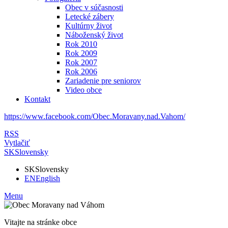
Obec v súčasnosti
Letecké zábery
Kultúrny život
Náboženský život
Rok 2010
Rok 2009
Rok 2007
Rok 2006
Zariadenie pre seniorov
Video obce
Kontakt
https://www.facebook.com/Obec.Moravany.nad.Vahom/
RSS
Vytlačiť
SK
Slovensky
SK
Slovensky
EN
English
Menu
Vitajte na stránke obce