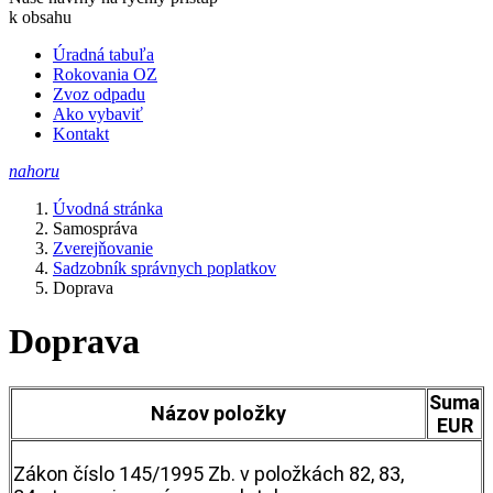
k obsahu
Úradná tabuľa
Rokovania OZ
Zvoz odpadu
Ako vybaviť
Kontakt
nahoru
Úvodná stránka
Samospráva
Zverejňovanie
Sadzobník správnych poplatkov
Doprava
Doprava
Suma
Názov položky
EUR
Zákon číslo 145/1995 Zb. v položkách 82, 83,