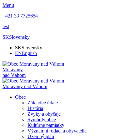
Menu
+421 33 7725654
test
SK
Slovensky
SK
Slovensky
EN
English
Moravany
nad Váhom
Moravany nad Váhom
Obec
Základné údaje
História
Zvyky a obyčaje
Symboly obce
Kultúrne pamiatky
Významní rodáci a obyvatelia
Územný plán