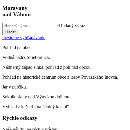
Moravany
nad Váhom
Hľadaný výraz
Hľadať
rozšírené vyhľadávanie
Pohľad na obec.
Vodná nádrž Striebornica.
Nádherný západ slnka, pohľad z polí nad obcou.
Pohľad na historické centrum obce z lesov Považského Inovca.
Jar v parčíku.
Sokolie skaly nad Výtockou dolinou.
Výhľad z kaštieľa na "dolný kostol".
Rýchle odkazy
Naše návrhy na rýchly prístup