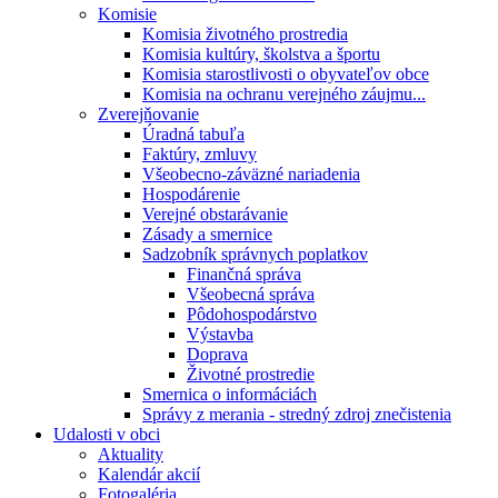
Komisie
Komisia životného prostredia
Komisia kultúry, školstva a športu
Komisia starostlivosti o obyvateľov obce
Komisia na ochranu verejného záujmu...
Zverejňovanie
Úradná tabuľa
Faktúry, zmluvy
Všeobecno-záväzné nariadenia
Hospodárenie
Verejné obstarávanie
Zásady a smernice
Sadzobník správnych poplatkov
Finančná správa
Všeobecná správa
Pôdohospodárstvo
Výstavba
Doprava
Životné prostredie
Smernica o informáciách
Správy z merania - stredný zdroj znečistenia
Udalosti v obci
Aktuality
Kalendár akcií
Fotogaléria