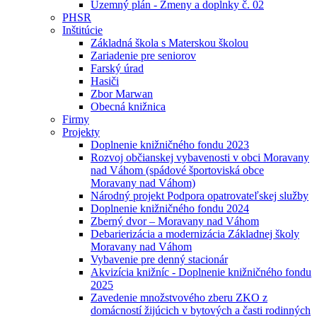
Uzemný plán - Zmeny a doplnky č. 02
PHSR
Inštitúcie
Základná škola s Materskou školou
Zariadenie pre seniorov
Farský úrad
Hasiči
Zbor Marwan
Obecná knižnica
Firmy
Projekty
Doplnenie knižničného fondu 2023
Rozvoj občianskej vybavenosti v obci Moravany
nad Váhom (spádové športoviská obce
Moravany nad Váhom)
Národný projekt Podpora opatrovateľskej služby
Doplnenie knižničného fondu 2024
Zberný dvor – Moravany nad Váhom
Debarierizácia a modernizácia Základnej školy
Moravany nad Váhom
Vybavenie pre denný stacionár
Akvizícia knižníc - Doplnenie knižničného fondu
2025
Zavedenie množstvového zberu ZKO z
domácností žijúcich v bytových a časti rodinných