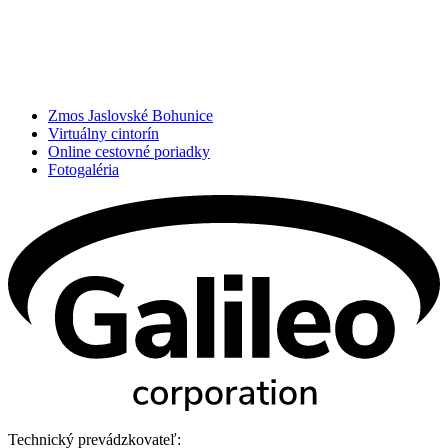
Zmos Jaslovské Bohunice
Virtuálny cintorín
Online cestovné poriadky
Fotogaléria
Technický prevádzkovateľ: