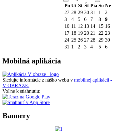
Po
Ut
St
Št
Pia
So
Ne
27
28
29
30
31
1
2
3
4
5
6
7
8
9
10
11
12
13
14
15
16
17
18
19
20
21
22
23
24
25
26
27
28
29
30
31
1
2
3
4
5
6
Mobilná aplikácia
Sledujte informácie z nášho webu v
mobilnej aplikácii -
V OBRAZE.
Voľne k stiahnutiu:
Bannery