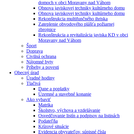
domoch v obci Moravany nad Váhom
Obnova javiskovej techniky kultúrneho domu
Obnova javiskovej techniky kultúrneho domu
Rekonštrukcia multifunčného ihriska
Zateplenie obvodového plášťa požiarnej
zbrojnice
Rekonštrukcia a revitalizácia javiska KD v obci
Moravany nad Váhom
Šport
Doprava
Civilná ochrana
Nájomné byty
Príbehy a povesti
Obecný úrad
Úradné hodiny
Tlačivá
Dane a poplatky
Územné a stavebné konanie
Ako vybaviť
Matrika
Školstvo, výchova a vzdelávanie
Osvedčovanie listín a podpisov na listinách
Podateľňa
Krízové situácie
Evidencia obyvateľov, súpisné čísla