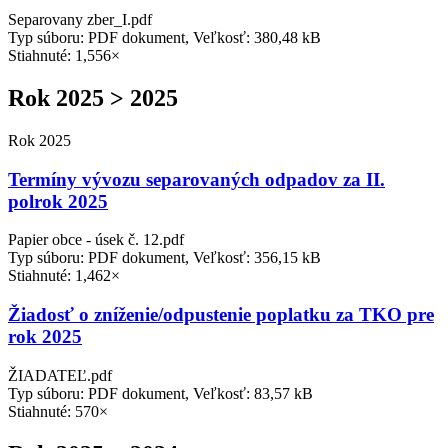
Separovany zber_I.pdf
Typ súboru: PDF dokument, Veľkosť: 380,48 kB
Stiahnuté: 1,556×
Rok 2025 > 2025
Rok 2025
Termíny vývozu separovaných odpadov za II.
polrok 2025
Papier obce - úsek č. 12.pdf
Typ súboru: PDF dokument, Veľkosť: 356,15 kB
Stiahnuté: 1,462×
Žiadosť o zníženie/odpustenie poplatku za TKO pre
rok 2025
ŽIADATEĽ.pdf
Typ súboru: PDF dokument, Veľkosť: 83,57 kB
Stiahnuté: 570×