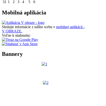
31
1
2
3
4
5
6
Mobilná aplikácia
Sledujte informácie z nášho webu v
mobilnej aplikácii -
V OBRAZE.
Voľne k stiahnutiu:
Bannery