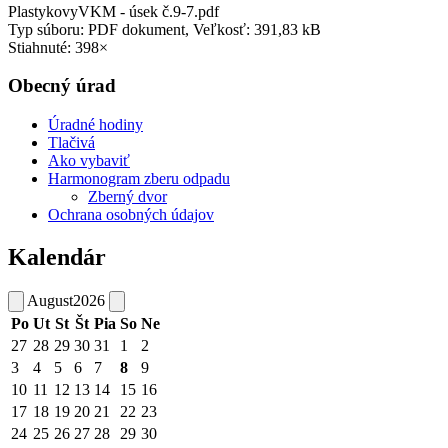
PlastykovyVKM - úsek č.9-7.pdf
Typ súboru: PDF dokument, Veľkosť: 391,83 kB
Stiahnuté: 398×
Obecný úrad
Úradné hodiny
Tlačivá
Ako vybaviť
Harmonogram zberu odpadu
Zberný dvor
Ochrana osobných údajov
Kalendár
August
2026
Po
Ut
St
Št
Pia
So
Ne
27
28
29
30
31
1
2
3
4
5
6
7
8
9
10
11
12
13
14
15
16
17
18
19
20
21
22
23
24
25
26
27
28
29
30