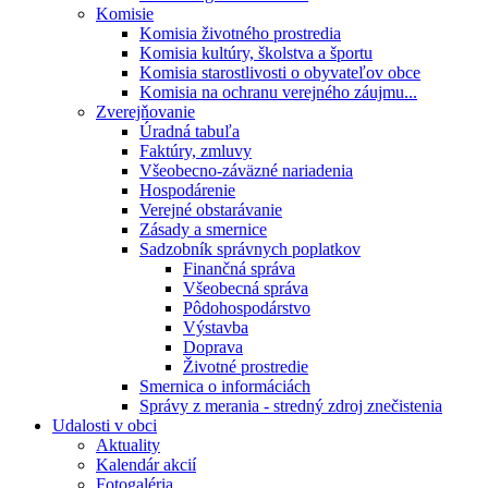
Komisie
Komisia životného prostredia
Komisia kultúry, školstva a športu
Komisia starostlivosti o obyvateľov obce
Komisia na ochranu verejného záujmu...
Zverejňovanie
Úradná tabuľa
Faktúry, zmluvy
Všeobecno-záväzné nariadenia
Hospodárenie
Verejné obstarávanie
Zásady a smernice
Sadzobník správnych poplatkov
Finančná správa
Všeobecná správa
Pôdohospodárstvo
Výstavba
Doprava
Životné prostredie
Smernica o informáciách
Správy z merania - stredný zdroj znečistenia
Udalosti v obci
Aktuality
Kalendár akcií
Fotogaléria