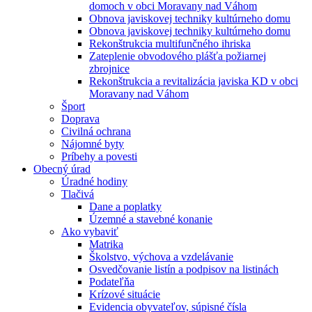
domoch v obci Moravany nad Váhom
Obnova javiskovej techniky kultúrneho domu
Obnova javiskovej techniky kultúrneho domu
Rekonštrukcia multifunčného ihriska
Zateplenie obvodového plášťa požiarnej
zbrojnice
Rekonštrukcia a revitalizácia javiska KD v obci
Moravany nad Váhom
Šport
Doprava
Civilná ochrana
Nájomné byty
Príbehy a povesti
Obecný úrad
Úradné hodiny
Tlačivá
Dane a poplatky
Územné a stavebné konanie
Ako vybaviť
Matrika
Školstvo, výchova a vzdelávanie
Osvedčovanie listín a podpisov na listinách
Podateľňa
Krízové situácie
Evidencia obyvateľov, súpisné čísla