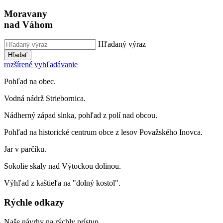
Moravany
nad Váhom
Hľadaný výraz
Hľadať
rozšírené vyhľadávanie
Pohľad na obec.
Vodná nádrž Striebornica.
Nádherný západ slnka, pohľad z polí nad obcou.
Pohľad na historické centrum obce z lesov Považského Inovca.
Jar v parčíku.
Sokolie skaly nad Výtockou dolinou.
Výhľad z kaštieľa na "dolný kostol".
Rýchle odkazy
Naše návrhy na rýchly prístup