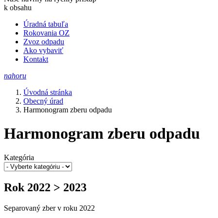
k obsahu
Úradná tabuľa
Rokovania OZ
Zvoz odpadu
Ako vybaviť
Kontakt
nahoru
Úvodná stránka
Obecný úrad
Harmonogram zberu odpadu
Harmonogram zberu odpadu
Kategória
Rok 2022 > 2023
Separovaný zber v roku 2022