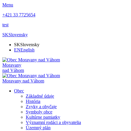
Menu
+421 33 7725654
test
SK
Slovensky
SK
Slovensky
EN
English
Moravany
nad Váhom
Moravany nad Váhom
Obec
Základné údaje
História
Zvyky a obyčaje
Symboly obce
Kultúrne pamiatky
Významní rodáci a obyvatelia
Územný plán