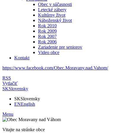
Obec v súčasnosti
Letecké zábery
Kultúrny život
Náboženský život
Rok 2010
Rok 2009
Rok 2007
Rok 2006
Zariadenie pre seniorov
Video obce
Kontakt
https://www.facebook.com/Obec.Moravany.nad.Vahom/
RSS
Vytlačiť
SK
Slovensky
SK
Slovensky
EN
English
Menu
Vitajte na stránke obce