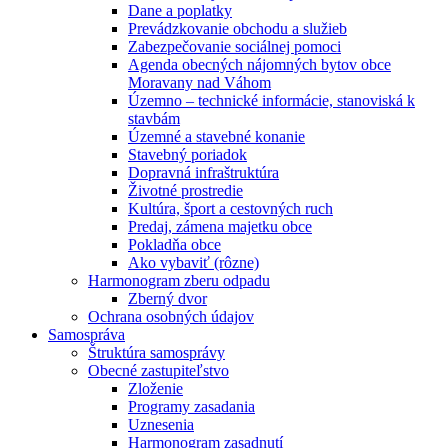
Dane a poplatky
Prevádzkovanie obchodu a služieb
Zabezpečovanie sociálnej pomoci
Agenda obecných nájomných bytov obce
Moravany nad Váhom
Územno – technické informácie, stanoviská k
stavbám
Územné a stavebné konanie
Stavebný poriadok
Dopravná infraštruktúra
Životné prostredie
Kultúra, šport a cestovných ruch
Predaj, zámena majetku obce
Pokladňa obce
Ako vybaviť (rôzne)
Harmonogram zberu odpadu
Zberný dvor
Ochrana osobných údajov
Samospráva
Štruktúra samosprávy
Obecné zastupiteľstvo
Zloženie
Programy zasadania
Uznesenia
Harmonogram zasadnutí