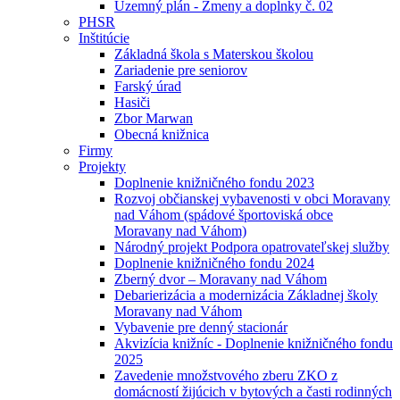
Uzemný plán - Zmeny a doplnky č. 02
PHSR
Inštitúcie
Základná škola s Materskou školou
Zariadenie pre seniorov
Farský úrad
Hasiči
Zbor Marwan
Obecná knižnica
Firmy
Projekty
Doplnenie knižničného fondu 2023
Rozvoj občianskej vybavenosti v obci Moravany
nad Váhom (spádové športoviská obce
Moravany nad Váhom)
Národný projekt Podpora opatrovateľskej služby
Doplnenie knižničného fondu 2024
Zberný dvor – Moravany nad Váhom
Debarierizácia a modernizácia Základnej školy
Moravany nad Váhom
Vybavenie pre denný stacionár
Akvizícia knižníc - Doplnenie knižničného fondu
2025
Zavedenie množstvového zberu ZKO z
domácností žijúcich v bytových a časti rodinných