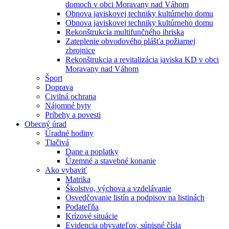
domoch v obci Moravany nad Váhom
Obnova javiskovej techniky kultúrneho domu
Obnova javiskovej techniky kultúrneho domu
Rekonštrukcia multifunčného ihriska
Zateplenie obvodového plášťa požiarnej
zbrojnice
Rekonštrukcia a revitalizácia javiska KD v obci
Moravany nad Váhom
Šport
Doprava
Civilná ochrana
Nájomné byty
Príbehy a povesti
Obecný úrad
Úradné hodiny
Tlačivá
Dane a poplatky
Územné a stavebné konanie
Ako vybaviť
Matrika
Školstvo, výchova a vzdelávanie
Osvedčovanie listín a podpisov na listinách
Podateľňa
Krízové situácie
Evidencia obyvateľov, súpisné čísla