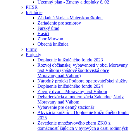
Uzemný plán - Zmeny a doplnky č. 02
PHSR
Inštitúcie
Základná škola s Materskou školou
Zariadenie pre seniorov
Farský úrad
Hasiči
Zbor Marwan
Obecná knižnica
Firmy
Projekty
Doplnenie knižničného fondu 2023
Rozvoj občianskej vybavenosti v obci Moravany
nad Váhom (spádové športoviská obce
Moravany nad Váhom)
Národný projekt Podpora opatrovateľskej služby
Doplnenie knižničného fondu 2024
Zberný dvor – Moravany nad Váhom
Debarierizácia a modernizácia Základnej školy
Moravany nad Váhom
Vybavenie pre denný stacionár
Akvizícia knižníc - Doplnenie knižničného fondu
2025
Zavedenie množstvového zberu ZKO z
domácností žijúcich v bytových a časti rodinných