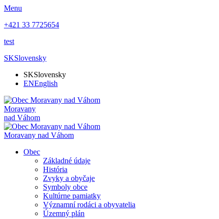
Menu
+421 33 7725654
test
SK
Slovensky
SK
Slovensky
EN
English
Moravany
nad Váhom
Moravany nad Váhom
Obec
Základné údaje
História
Zvyky a obyčaje
Symboly obce
Kultúrne pamiatky
Významní rodáci a obyvatelia
Územný plán