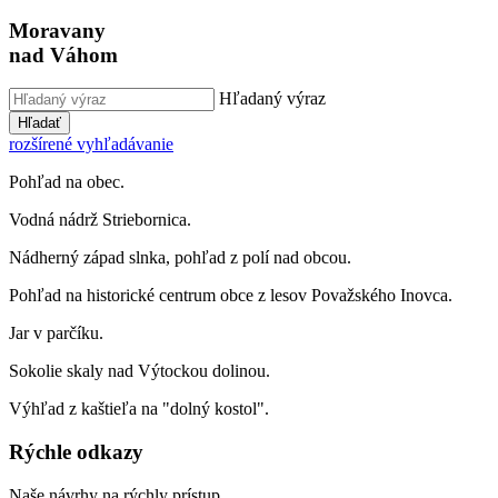
Moravany
nad Váhom
Hľadaný výraz
Hľadať
rozšírené vyhľadávanie
Pohľad na obec.
Vodná nádrž Striebornica.
Nádherný západ slnka, pohľad z polí nad obcou.
Pohľad na historické centrum obce z lesov Považského Inovca.
Jar v parčíku.
Sokolie skaly nad Výtockou dolinou.
Výhľad z kaštieľa na "dolný kostol".
Rýchle odkazy
Naše návrhy na rýchly prístup