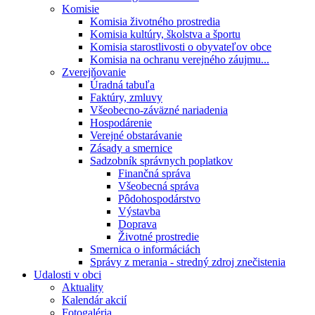
Komisie
Komisia životného prostredia
Komisia kultúry, školstva a športu
Komisia starostlivosti o obyvateľov obce
Komisia na ochranu verejného záujmu...
Zverejňovanie
Úradná tabuľa
Faktúry, zmluvy
Všeobecno-záväzné nariadenia
Hospodárenie
Verejné obstarávanie
Zásady a smernice
Sadzobník správnych poplatkov
Finančná správa
Všeobecná správa
Pôdohospodárstvo
Výstavba
Doprava
Životné prostredie
Smernica o informáciách
Správy z merania - stredný zdroj znečistenia
Udalosti v obci
Aktuality
Kalendár akcií
Fotogaléria