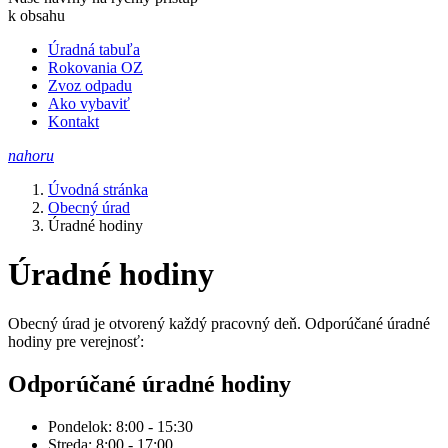
k obsahu
Úradná tabuľa
Rokovania OZ
Zvoz odpadu
Ako vybaviť
Kontakt
nahoru
Úvodná stránka
Obecný úrad
Úradné hodiny
Úradné hodiny
Obecný úrad je otvorený každý pracovný deň. Odporúčané úradné
hodiny pre verejnosť:
Odporúčané úradné hodiny
Pondelok: 8:00 - 15:30
Streda: 8:00 - 17:00