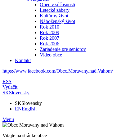
Obec v súčasnosti
Letecké zábery
Kultúrny život
Náboženský život
Rok 2010
Rok 2009
Rok 2007
Rok 2006
Zariadenie pre seniorov
Video obce
Kontakt
https://www.facebook.com/Obec.Moravany.nad.Vahom/
RSS
Vytlačiť
SK
Slovensky
SK
Slovensky
EN
English
Menu
Vitajte na stránke obce