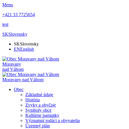
Menu
+421 33 7725654
test
SK
Slovensky
SK
Slovensky
EN
English
Moravany
nad Váhom
Moravany nad Váhom
Obec
Základné údaje
História
Zvyky a obyčaje
Symboly obce
Kultúrne pamiatky
Významní rodáci a obyvatelia
Územný plán