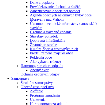
Dane a poplatky
Prevádzkovanie obchodu a služieb
Zabezpečovanie sociálnej pomoci
Agenda obecných nájomných bytov obce
Moravany nad Váhom
Územno – technické informácie, stanoviská k
stavbám
Územné a stavebné konanie
Stavebný poriadok
Dopravná infraštruktúra
Životné prostredie
Kultúra, šport a cestovných ruch
Predaj, zámena majetku obce
Pokladňa obce
Ako vybaviť (rôzne)
Harmonogram zberu odpadu
Zberný dvor
Ochrana osobných údajov
Samospráva
Štruktúra samosprávy
Obecné zastupiteľstvo
Zloženie
Programy zasadania
Uznesenia
Harmonogram zasadnutí