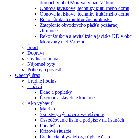
domoch v obci Moravany nad Váhom
Obnova javiskovej techniky kultúrneho domu
Obnova javiskovej techniky kultúrneho domu
Rekonštrukcia multifunčného ihriska
Zateplenie obvodového plášťa požiarnej
zbrojnice
Rekonštrukcia a revitalizácia javiska KD v obci
Moravany nad Váhom
Šport
Doprava
Civilná ochrana
Nájomné byty
Príbehy a povesti
Obecný úrad
Úradné hodiny
Tlačivá
Dane a poplatky
Územné a stavebné konanie
Ako vybaviť
Matrika
Školstvo, výchova a vzdelávanie
Osvedčovanie listín a podpisov na listinách
Podateľňa
Krízové situácie
Evidencia obyvateľov, súpisné čísla