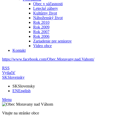
Obec v súčasnosti
Letecké zábery
Kultúrny život
Náboženský život
Rok 2010
Rok 2009
Rok 2007
Rok 2006
Zariadenie pre seniorov
Video obce
Kontakt
https://www.facebook.com/Obec.Moravany.nad.Vahom/
RSS
Vytlačiť
SK
Slovensky
SK
Slovensky
EN
English
Menu
Vitajte na stránke obce