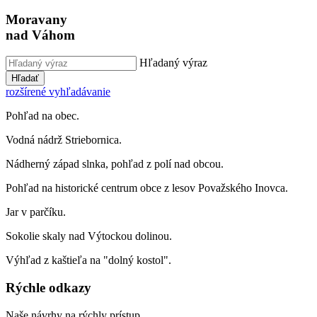
Moravany
nad Váhom
Hľadaný výraz
Hľadať
rozšírené vyhľadávanie
Pohľad na obec.
Vodná nádrž Striebornica.
Nádherný západ slnka, pohľad z polí nad obcou.
Pohľad na historické centrum obce z lesov Považského Inovca.
Jar v parčíku.
Sokolie skaly nad Výtockou dolinou.
Výhľad z kaštieľa na "dolný kostol".
Rýchle odkazy
Naše návrhy na rýchly prístup