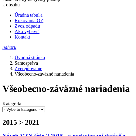
k obsahu
Úradná tabuľa
Rokovania OZ
Zvoz odpadu
Ako vybaviť
Kontakt
nahoru
Úvodná stránka
Samospráva
Zverejňovanie
Všeobecno-záväzné nariadenia
Všeobecno-záväzné nariadenia
Kategória
2015 > 2021
Návrh VZN číslo 2-2015 - o poskytovaní dotácií z