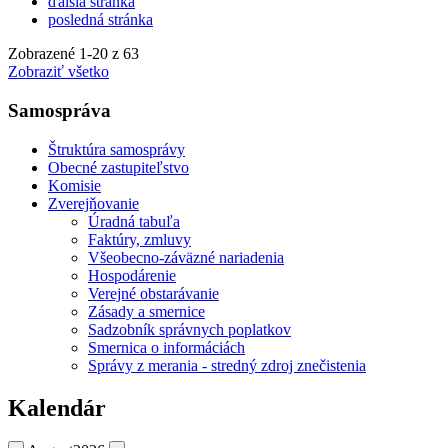
ďalšia stránka
posledná stránka
Zobrazené
1
-
20
z 63
Zobraziť všetko
Samospráva
Štruktúra samosprávy
Obecné zastupiteľstvo
Komisie
Zverejňovanie
Úradná tabuľa
Faktúry, zmluvy
Všeobecno-záväzné nariadenia
Hospodárenie
Verejné obstarávanie
Zásady a smernice
Sadzobník správnych poplatkov
Smernica o informáciách
Správy z merania - stredný zdroj znečistenia
Kalendár