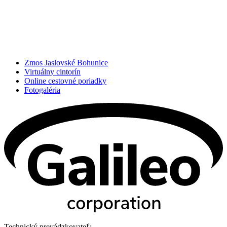
Zmos Jaslovské Bohunice
Virtuálny cintorín
Online cestovné poriadky
Fotogaléria
Technický prevádzkovateľ: