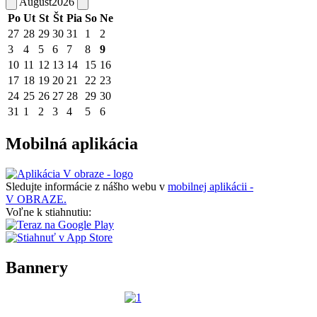
August
2026
Po
Ut
St
Št
Pia
So
Ne
27
28
29
30
31
1
2
3
4
5
6
7
8
9
10
11
12
13
14
15
16
17
18
19
20
21
22
23
24
25
26
27
28
29
30
31
1
2
3
4
5
6
Mobilná aplikácia
Sledujte informácie z nášho webu v
mobilnej aplikácii -
V OBRAZE.
Voľne k stiahnutiu:
Bannery