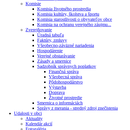
Komisie
Komisia životného prostredia
Komisia kultúry, školstva a športu
Komisia starostlivosti o obyvateľov obce
Komisia na ochranu verejného záujmu...
Zverejňovanie
Úradná tabuľa
Faktúry, zmluvy
Všeobecno-záväzné nariadenia
Hospodárenie
Verejné obstarávanie
Zásady a smernice
Sadzobník správnych poplatkov
Finančná správa
Všeobecná správa
Pôdohospodárstvo
Výstavba
Doprava
Životné prostredie
Smernica o informáciách
Správy z merania - stredný zdroj znečistenia
Udalosti v obci
Aktuality
Kalendár akcií
Fotogaléria