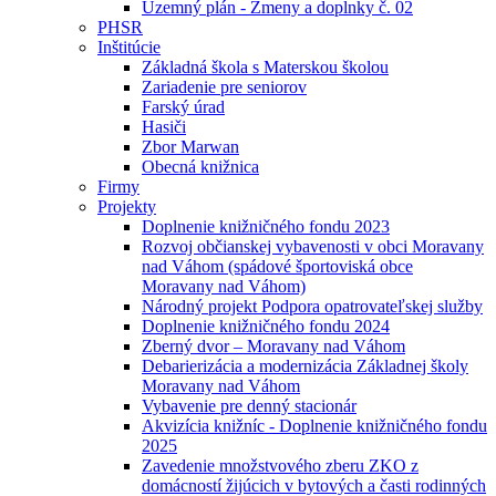
Uzemný plán - Zmeny a doplnky č. 02
PHSR
Inštitúcie
Základná škola s Materskou školou
Zariadenie pre seniorov
Farský úrad
Hasiči
Zbor Marwan
Obecná knižnica
Firmy
Projekty
Doplnenie knižničného fondu 2023
Rozvoj občianskej vybavenosti v obci Moravany
nad Váhom (spádové športoviská obce
Moravany nad Váhom)
Národný projekt Podpora opatrovateľskej služby
Doplnenie knižničného fondu 2024
Zberný dvor – Moravany nad Váhom
Debarierizácia a modernizácia Základnej školy
Moravany nad Váhom
Vybavenie pre denný stacionár
Akvizícia knižníc - Doplnenie knižničného fondu
2025
Zavedenie množstvového zberu ZKO z
domácností žijúcich v bytových a časti rodinných