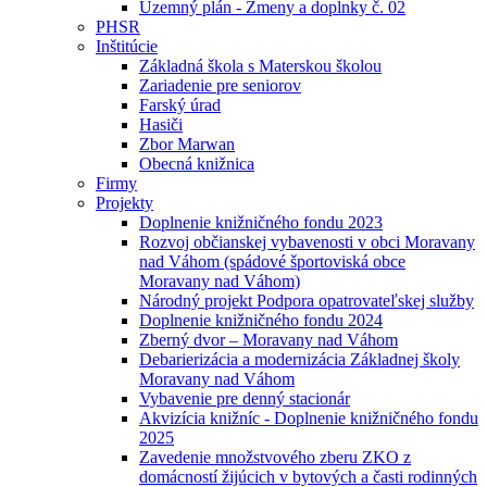
Uzemný plán - Zmeny a doplnky č. 02
PHSR
Inštitúcie
Základná škola s Materskou školou
Zariadenie pre seniorov
Farský úrad
Hasiči
Zbor Marwan
Obecná knižnica
Firmy
Projekty
Doplnenie knižničného fondu 2023
Rozvoj občianskej vybavenosti v obci Moravany
nad Váhom (spádové športoviská obce
Moravany nad Váhom)
Národný projekt Podpora opatrovateľskej služby
Doplnenie knižničného fondu 2024
Zberný dvor – Moravany nad Váhom
Debarierizácia a modernizácia Základnej školy
Moravany nad Váhom
Vybavenie pre denný stacionár
Akvizícia knižníc - Doplnenie knižničného fondu
2025
Zavedenie množstvového zberu ZKO z
domácností žijúcich v bytových a časti rodinných