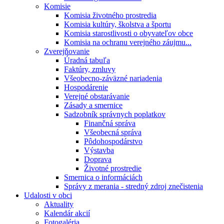
Komisie
Komisia životného prostredia
Komisia kultúry, školstva a športu
Komisia starostlivosti o obyvateľov obce
Komisia na ochranu verejného záujmu...
Zverejňovanie
Úradná tabuľa
Faktúry, zmluvy
Všeobecno-záväzné nariadenia
Hospodárenie
Verejné obstarávanie
Zásady a smernice
Sadzobník správnych poplatkov
Finančná správa
Všeobecná správa
Pôdohospodárstvo
Výstavba
Doprava
Životné prostredie
Smernica o informáciách
Správy z merania - stredný zdroj znečistenia
Udalosti v obci
Aktuality
Kalendár akcií
Fotogaléria