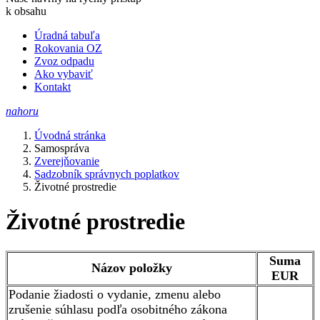
k obsahu
Úradná tabuľa
Rokovania OZ
Zvoz odpadu
Ako vybaviť
Kontakt
nahoru
Úvodná stránka
Samospráva
Zverejňovanie
Sadzobník správnych poplatkov
Životné prostredie
Životné prostredie
Suma
Názov položky
EUR
Podanie žiadosti o vydanie, zmenu alebo
zrušenie súhlasu podľa osobitného zákona