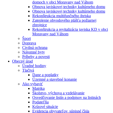
domoch v obci Moravany nad Váhom
Obnova javiskovej techniky kultúrneho domu
Obnova javiskovej techniky kultúrneho domu
Rekonštrukcia multifunčného ihriska
Zateplenie obvodového plášťa požiarnej
zbrojnice
Rekonštrukcia a revitalizácia javiska KD v obci
Moravany nad Váhom
Šport
Doprava
Civilná ochrana
Nájomné byty
Príbehy a povesti
Obecný úrad
Úradné hodiny
Tlačivá
Dane a poplatky
Územné a stavebné konanie
Ako vybaviť
Matrika
Školstvo, výchova a vzdelávanie
Osvedčovanie listín a podpisov na listinách
Podateľňa
Krízové situácie
Evidencia obyvateľov, súpisné čísla