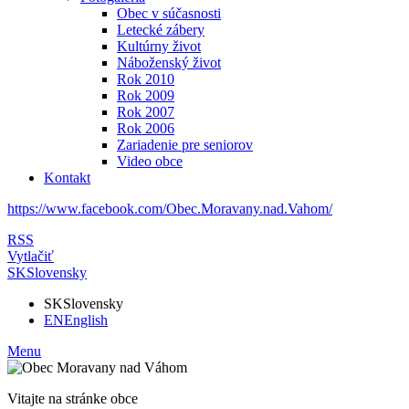
Obec v súčasnosti
Letecké zábery
Kultúrny život
Náboženský život
Rok 2010
Rok 2009
Rok 2007
Rok 2006
Zariadenie pre seniorov
Video obce
Kontakt
https://www.facebook.com/Obec.Moravany.nad.Vahom/
RSS
Vytlačiť
SK
Slovensky
SK
Slovensky
EN
English
Menu
Vitajte na stránke obce