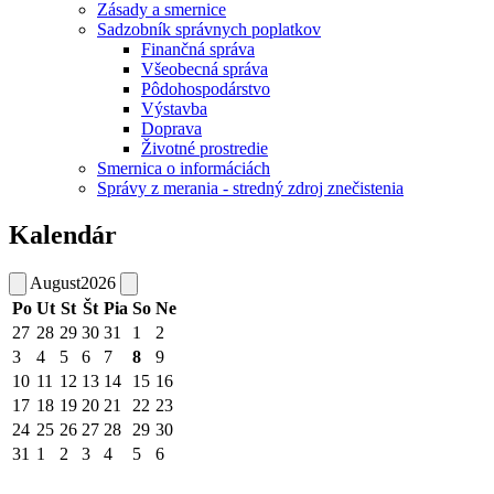
Zásady a smernice
Sadzobník správnych poplatkov
Finančná správa
Všeobecná správa
Pôdohospodárstvo
Výstavba
Doprava
Životné prostredie
Smernica o informáciách
Správy z merania - stredný zdroj znečistenia
Kalendár
August
2026
Po
Ut
St
Št
Pia
So
Ne
27
28
29
30
31
1
2
3
4
5
6
7
8
9
10
11
12
13
14
15
16
17
18
19
20
21
22
23
24
25
26
27
28
29
30
31
1
2
3
4
5
6