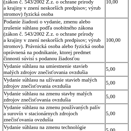
(zákon č. 543/2002 Z.z. o ochrane prírody
10,00
a krajiny v znení neskorších predpisov; výrub
stromov) fyzická osoba
Podanie žiadosti o vydanie, zmenu alebo
zrušenie súhlasu podľa osobitného zákona
(zákon č. 543/2002 Z.z. o ochrane prírody
a krajiny v znení neskorších predpisov; výrub
100,00
stromov). Právnická osoba alebo fyzická osoba
oprávnená na podnikanie, ktorej predmet
činnosti súvisí s podanou žiadosťou
Vydanie súhlasu na umiestnenie stavieb
5,00
malých zdrojov znečisťovania ovzdušia
Vydanie súhlasu na užívanie stavieb malých
5,00
zdrojov znečisťovania ovzdušia
Vydanie súhlasu na zmenu stavby malých
5,00
zdrojov znečisťovania ovzdušia
Vydanie súhlasu na zmenu používaných palív
a surovín v stacionárnych zdrojoch
5,00
znečisťovania ovzdušia
Vydanie súhlasu na zmenu technológie
5,00