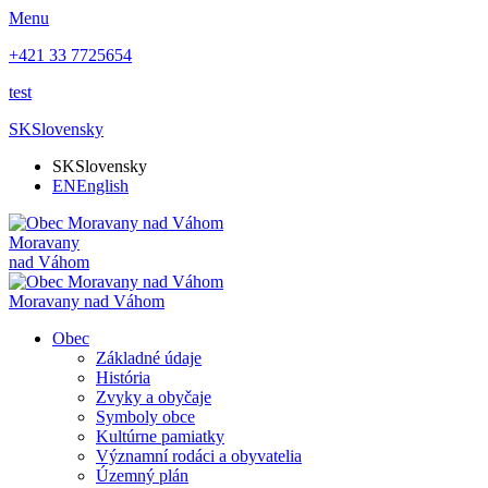
Menu
+421 33 7725654
test
SK
Slovensky
SK
Slovensky
EN
English
Moravany
nad Váhom
Moravany nad Váhom
Obec
Základné údaje
História
Zvyky a obyčaje
Symboly obce
Kultúrne pamiatky
Významní rodáci a obyvatelia
Územný plán