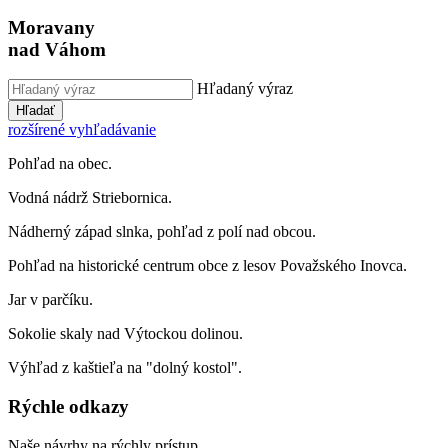
Moravany
nad Váhom
Hľadaný výraz
Hľadať
rozšírené vyhľadávanie
Pohľad na obec.
Vodná nádrž Striebornica.
Nádherný západ slnka, pohľad z polí nad obcou.
Pohľad na historické centrum obce z lesov Považského Inovca.
Jar v parčíku.
Sokolie skaly nad Výtockou dolinou.
Výhľad z kaštieľa na "dolný kostol".
Rýchle odkazy
Naše návrhy na rýchly prístup