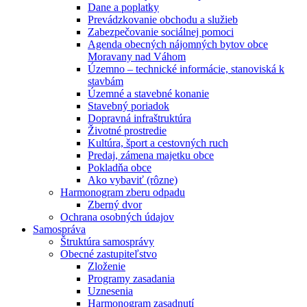
Dane a poplatky
Prevádzkovanie obchodu a služieb
Zabezpečovanie sociálnej pomoci
Agenda obecných nájomných bytov obce
Moravany nad Váhom
Územno – technické informácie, stanoviská k
stavbám
Územné a stavebné konanie
Stavebný poriadok
Dopravná infraštruktúra
Životné prostredie
Kultúra, šport a cestovných ruch
Predaj, zámena majetku obce
Pokladňa obce
Ako vybaviť (rôzne)
Harmonogram zberu odpadu
Zberný dvor
Ochrana osobných údajov
Samospráva
Štruktúra samosprávy
Obecné zastupiteľstvo
Zloženie
Programy zasadania
Uznesenia
Harmonogram zasadnutí