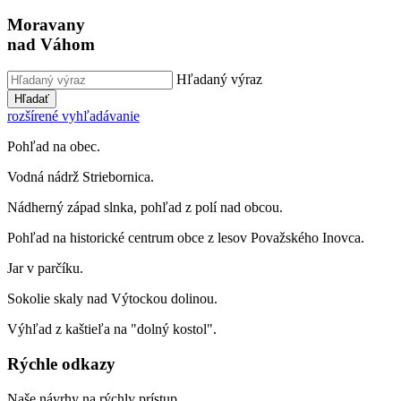
Moravany
nad Váhom
Hľadaný výraz
Hľadať
rozšírené vyhľadávanie
Pohľad na obec.
Vodná nádrž Striebornica.
Nádherný západ slnka, pohľad z polí nad obcou.
Pohľad na historické centrum obce z lesov Považského Inovca.
Jar v parčíku.
Sokolie skaly nad Výtockou dolinou.
Výhľad z kaštieľa na "dolný kostol".
Rýchle odkazy
Naše návrhy na rýchly prístup