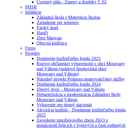
Uzemný plán - Zmeny a doplnky č. 02
PHSR
Inštitúcie
Základná škola s Materskou školou
Zariadenie pre seniorov
Farský úrad
Hasiči
Zbor Marwan
Obecná knižnica
Firmy
Projekty
Doplnenie knižničného fondu 2023
Rozvoj občianskej vybavenosti v obci Moravany
nad Váhom (spádové športoviská obce
Moravany nad Váhom)
Národný projekt Podpora opatrovateľskej služby
Doplnenie knižničného fondu 2024
Zberný dvor – Moravany nad Váhom
Debarierizácia a modernizácia Základnej školy
Moravany nad Váhom
Vybavenie pre denný stacionár
Akvizícia knižníc - Doplnenie knižničného fondu
2025
Zavedenie množstvového zberu ZKO z
domácností žijúcich v bytových a časti rodinných