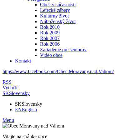
Obec v súčasnosti
Letecké zábery
Kultúrny život
Náboženský život
Rok 2010
Rok 2009
Rok 2007
Rok 2006
Zariadenie pre seniorov
Video obce
Kontakt
https://www.facebook.com/Obec.Moravany.nad.Vahom/
RSS
Vytlačiť
SK
Slovensky
SK
Slovensky
EN
English
Menu
Vitajte na stránke obce