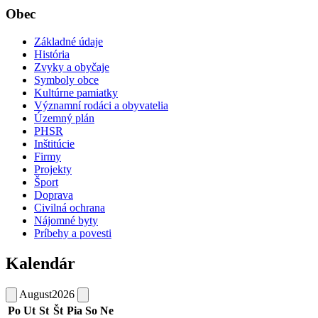
Obec
Základné údaje
História
Zvyky a obyčaje
Symboly obce
Kultúrne pamiatky
Významní rodáci a obyvatelia
Územný plán
PHSR
Inštitúcie
Firmy
Projekty
Šport
Doprava
Civilná ochrana
Nájomné byty
Príbehy a povesti
Kalendár
August
2026
Po
Ut
St
Št
Pia
So
Ne