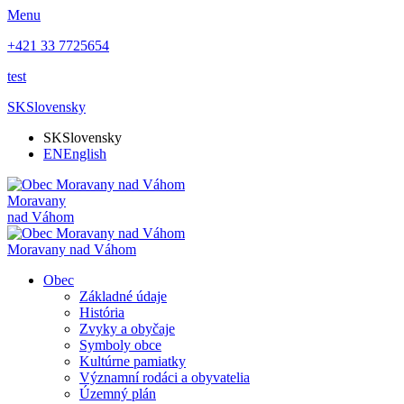
Menu
+421 33 7725654
test
SK
Slovensky
SK
Slovensky
EN
English
Moravany
nad Váhom
Moravany nad Váhom
Obec
Základné údaje
História
Zvyky a obyčaje
Symboly obce
Kultúrne pamiatky
Významní rodáci a obyvatelia
Územný plán