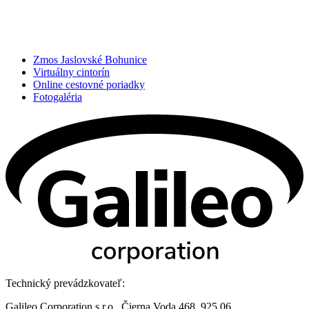
Zmos Jaslovské Bohunice
Virtuálny cintorín
Online cestovné poriadky
Fotogaléria
Technický prevádzkovateľ:
Galileo Corporation s.r.o., Čierna Voda 468, 925 06