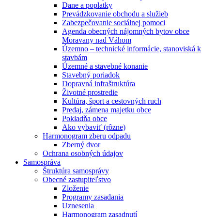
Dane a poplatky
Prevádzkovanie obchodu a služieb
Zabezpečovanie sociálnej pomoci
Agenda obecných nájomných bytov obce
Moravany nad Váhom
Územno – technické informácie, stanoviská k
stavbám
Územné a stavebné konanie
Stavebný poriadok
Dopravná infraštruktúra
Životné prostredie
Kultúra, šport a cestovných ruch
Predaj, zámena majetku obce
Pokladňa obce
Ako vybaviť (rôzne)
Harmonogram zberu odpadu
Zberný dvor
Ochrana osobných údajov
Samospráva
Štruktúra samosprávy
Obecné zastupiteľstvo
Zloženie
Programy zasadania
Uznesenia
Harmonogram zasadnutí