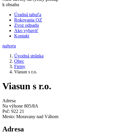
k obsahu
Úradná tabuľa
Rokovania OZ
Zvoz odpadu
Ako vybaviť
Kontakt
nahoru
Úvodná stránka
Obec
Firmy
Viasun s r.o.
Viasun s r.o.
Adresa
Na výhone 805/8A
Psč: 922 21
Mesto: Moravany nad Váhom
Adresa