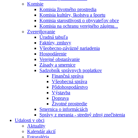
Komisie
Komisia životného prostredia
Komisia kultúry, školstva a športu
Komisia starostlivosti o obyvateľov obce
Komisia na ochranu verejného záujmu...
Zverejňovanie
Úradná tabuľa
Faktúry, zmluvy
Všeobecno-záväzné nariadenia
Hospodárenie
Verejné obstarávanie
Zásady a smernice
Sadzobník správnych poplatkov
Finančná správa
Všeobecná správa
Pôdohospodárstvo
Výstavba
Doprava
Životné prostredie
Smernica o informáciách
Správy z merania - stredný zdroj znečistenia
Udalosti v obci
Aktuality
Kalendár akcií
Fotogaléria