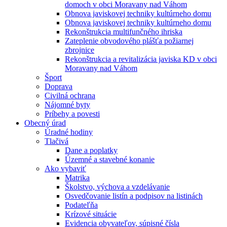
domoch v obci Moravany nad Váhom
Obnova javiskovej techniky kultúrneho domu
Obnova javiskovej techniky kultúrneho domu
Rekonštrukcia multifunčného ihriska
Zateplenie obvodového plášťa požiarnej
zbrojnice
Rekonštrukcia a revitalizácia javiska KD v obci
Moravany nad Váhom
Šport
Doprava
Civilná ochrana
Nájomné byty
Príbehy a povesti
Obecný úrad
Úradné hodiny
Tlačivá
Dane a poplatky
Územné a stavebné konanie
Ako vybaviť
Matrika
Školstvo, výchova a vzdelávanie
Osvedčovanie listín a podpisov na listinách
Podateľňa
Krízové situácie
Evidencia obyvateľov, súpisné čísla