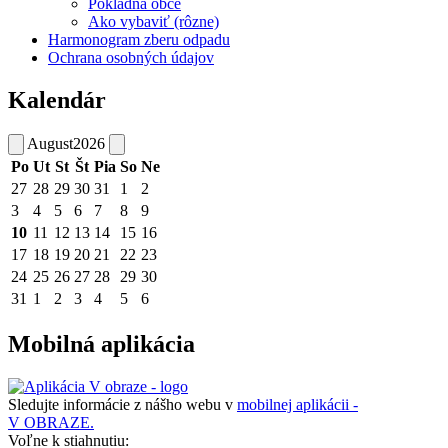
Pokladňa obce
Ako vybaviť (rôzne)
Harmonogram zberu odpadu
Ochrana osobných údajov
Kalendár
August
2026
Po
Ut
St
Št
Pia
So
Ne
27
28
29
30
31
1
2
3
4
5
6
7
8
9
10
11
12
13
14
15
16
17
18
19
20
21
22
23
24
25
26
27
28
29
30
31
1
2
3
4
5
6
Mobilná aplikácia
Sledujte informácie z nášho webu v
mobilnej aplikácii -
V OBRAZE.
Voľne k stiahnutiu: