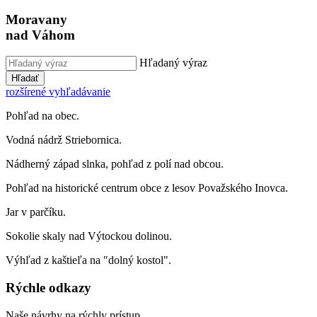
Moravany
nad Váhom
Hľadaný výraz
Hľadať
rozšírené vyhľadávanie
Pohľad na obec.
Vodná nádrž Striebornica.
Nádherný západ slnka, pohľad z polí nad obcou.
Pohľad na historické centrum obce z lesov Považského Inovca.
Jar v parčíku.
Sokolie skaly nad Výtockou dolinou.
Výhľad z kaštieľa na "dolný kostol".
Rýchle odkazy
Naše návrhy na rýchly prístup