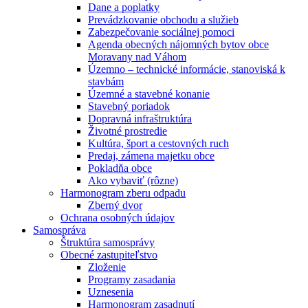
Dane a poplatky
Prevádzkovanie obchodu a služieb
Zabezpečovanie sociálnej pomoci
Agenda obecných nájomných bytov obce
Moravany nad Váhom
Územno – technické informácie, stanoviská k
stavbám
Územné a stavebné konanie
Stavebný poriadok
Dopravná infraštruktúra
Životné prostredie
Kultúra, šport a cestovných ruch
Predaj, zámena majetku obce
Pokladňa obce
Ako vybaviť (rôzne)
Harmonogram zberu odpadu
Zberný dvor
Ochrana osobných údajov
Samospráva
Štruktúra samosprávy
Obecné zastupiteľstvo
Zloženie
Programy zasadania
Uznesenia
Harmonogram zasadnutí