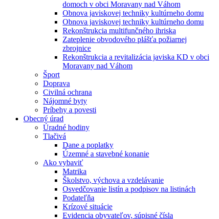
domoch v obci Moravany nad Váhom
Obnova javiskovej techniky kultúrneho domu
Obnova javiskovej techniky kultúrneho domu
Rekonštrukcia multifunčného ihriska
Zateplenie obvodového plášťa požiarnej
zbrojnice
Rekonštrukcia a revitalizácia javiska KD v obci
Moravany nad Váhom
Šport
Doprava
Civilná ochrana
Nájomné byty
Príbehy a povesti
Obecný úrad
Úradné hodiny
Tlačivá
Dane a poplatky
Územné a stavebné konanie
Ako vybaviť
Matrika
Školstvo, výchova a vzdelávanie
Osvedčovanie listín a podpisov na listinách
Podateľňa
Krízové situácie
Evidencia obyvateľov, súpisné čísla