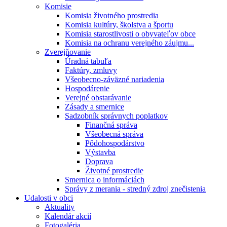
Komisie
Komisia životného prostredia
Komisia kultúry, školstva a športu
Komisia starostlivosti o obyvateľov obce
Komisia na ochranu verejného záujmu...
Zverejňovanie
Úradná tabuľa
Faktúry, zmluvy
Všeobecno-záväzné nariadenia
Hospodárenie
Verejné obstarávanie
Zásady a smernice
Sadzobník správnych poplatkov
Finančná správa
Všeobecná správa
Pôdohospodárstvo
Výstavba
Doprava
Životné prostredie
Smernica o informáciách
Správy z merania - stredný zdroj znečistenia
Udalosti v obci
Aktuality
Kalendár akcií
Fotogaléria