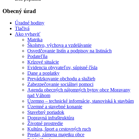
Obecný úrad
Úradné hodiny
Tlačivá
Ako vybaviť
Matrika
Školstvo, výchova a vzdelávanie
Osvedčovanie listín a podpisov na listinách
Podateľňa
Krízové situácie
Evidencia obyvateľov, súpisné čísla
Dane a poplatky
Prevádzkovanie obchodu a služieb
Zabezpečovanie sociálnej pomoci
Agenda obecných nájomných bytov obce Moravany
nad Váhom
Územno – technické informácie, stanoviská k stavbám
Územné a stavebné konanie
Stavebný poriadok
Dopravná infraštruktúra
Životné prostredie
Kultúra, šport a cestovných ruch
Predaj, zámena majetku obce