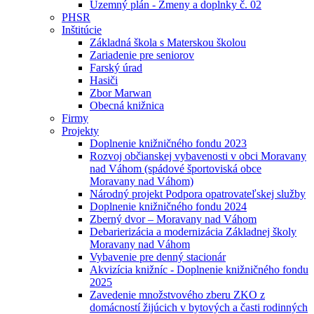
Uzemný plán - Zmeny a doplnky č. 02
PHSR
Inštitúcie
Základná škola s Materskou školou
Zariadenie pre seniorov
Farský úrad
Hasiči
Zbor Marwan
Obecná knižnica
Firmy
Projekty
Doplnenie knižničného fondu 2023
Rozvoj občianskej vybavenosti v obci Moravany
nad Váhom (spádové športoviská obce
Moravany nad Váhom)
Národný projekt Podpora opatrovateľskej služby
Doplnenie knižničného fondu 2024
Zberný dvor – Moravany nad Váhom
Debarierizácia a modernizácia Základnej školy
Moravany nad Váhom
Vybavenie pre denný stacionár
Akvizícia knižníc - Doplnenie knižničného fondu
2025
Zavedenie množstvového zberu ZKO z
domácností žijúcich v bytových a časti rodinných