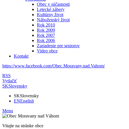
Obec v súčasnosti
Letecké zábery
Kultúrny život
Náboženský život
Rok 2010
Rok 2009
Rok 2007
Rok 2006
Zariadenie pre seniorov
Video obce
Kontakt
https://www.facebook.com/Obec.Moravany.nad.Vahom/
RSS
Vytlačiť
SK
Slovensky
SK
Slovensky
EN
English
Menu
Vitajte na stránke obce