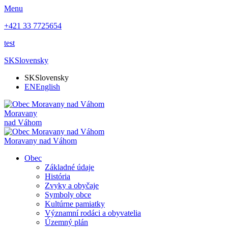
Menu
+421 33 7725654
test
SK
Slovensky
SK
Slovensky
EN
English
Moravany
nad Váhom
Moravany nad Váhom
Obec
Základné údaje
História
Zvyky a obyčaje
Symboly obce
Kultúrne pamiatky
Významní rodáci a obyvatelia
Územný plán