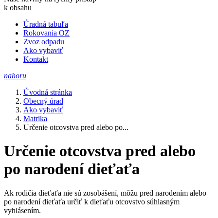
k obsahu
Úradná tabuľa
Rokovania OZ
Zvoz odpadu
Ako vybaviť
Kontakt
nahoru
Úvodná stránka
Obecný úrad
Ako vybaviť
Matrika
Určenie otcovstva pred alebo po...
Určenie otcovstva pred alebo
po narodení dieťaťa
Ak rodičia dieťaťa nie sú zosobášení, môžu pred narodením alebo
po narodení dieťaťa určiť k dieťaťu otcovstvo súhlasným
vyhlásením.