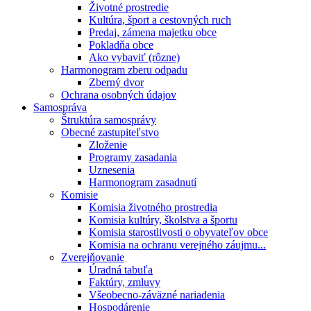
Životné prostredie
Kultúra, šport a cestovných ruch
Predaj, zámena majetku obce
Pokladňa obce
Ako vybaviť (rôzne)
Harmonogram zberu odpadu
Zberný dvor
Ochrana osobných údajov
Samospráva
Štruktúra samosprávy
Obecné zastupiteľstvo
Zloženie
Programy zasadania
Uznesenia
Harmonogram zasadnutí
Komisie
Komisia životného prostredia
Komisia kultúry, školstva a športu
Komisia starostlivosti o obyvateľov obce
Komisia na ochranu verejného záujmu...
Zverejňovanie
Úradná tabuľa
Faktúry, zmluvy
Všeobecno-záväzné nariadenia
Hospodárenie