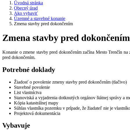
Úvodná stránka
Obecný úrad
Ako vybaviť
Územné a stavebné konanie
Zmena stavby pred dokončením
Zmena stavby pred dokončením
Konanie o zmene stavby pred dokončením začína Mesto Trenčín na 
pred dokončením.
Potrebné doklady
Žiadosť o povolenie zmeny stavby pred dokončením (tlačivo)
Stavebné povolenie
List vlastníctva
Stanoviská a vyjadrenia dotknutých orgánov štátnej správy a m
Kópia katastrálnej mapy
Súhlas vlastníka pozemku v prípade, že žiadateľ nie je vlastní
Projektová dokumentácia
Vybavuje