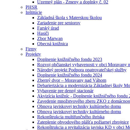
Uzemný plán - Zmeny a doplnky č. 02
PHSR
Inštitúcie
Základná škola s Materskou školou
Zariadenie pre seniorov
Farský úrad
Hasiči
Zbor Marwan
Obecná knižnica
Firmy
Projekty
Doplnenie knižničného fondu 2023
Rozvoj občianskej vybavenosti v obci Moravany
Národný projekt Podpora opatrovateľskej služby
Doplnenie knižničného fondu 2024
Zberný dvor – Moravany nad Váhom
Debarierizácia a modernizácia Základnej školy 
Vybavenie pre denný stacionár
Akvizícia knižníc - Doplnenie knižničného fondu
Zavedenie množstvového zberu ZKO z domácností
Obnova javiskovej techniky kultúrneho domu
Obnova javiskovej techniky kultúrneho domu
Rekonštrukcia multifunčného ihriska
Zateplenie obvodového plášťa požiarnej zbrojnice
Rekonštrukcia a revitalizácia javiska KD v obci