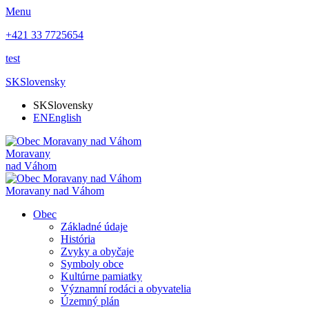
Menu
+421 33 7725654
test
SK
Slovensky
SK
Slovensky
EN
English
Moravany
nad Váhom
Moravany nad Váhom
Obec
Základné údaje
História
Zvyky a obyčaje
Symboly obce
Kultúrne pamiatky
Významní rodáci a obyvatelia
Územný plán