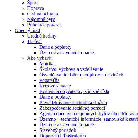
Šport
Doprava
Civilná ochrana
Nájomné byty
Príbehy a povesti
Obecný úrad
Úradné hodiny
Tlačivá
Dane a poplatky
Územné a stavebné konanie
Ako vybaviť
Matrika
Školstvo, výchova a vzdelávanie
Osvedčovanie listín a podpisov na listinách
Podateľňa
Krízové situácie
Evidencia obyvateľov, súpisné čísla
Dane a poplatky
Prevádzkovanie obchodu a služieb
Zabezpečovanie sociálnej pomoci
Agenda obecných nájomných bytov obce Morav
Územno – technické informácie, stanoviská k sta
Územné a stavebné konanie
Stavebný poriadok
Dopravná infraštruktúra