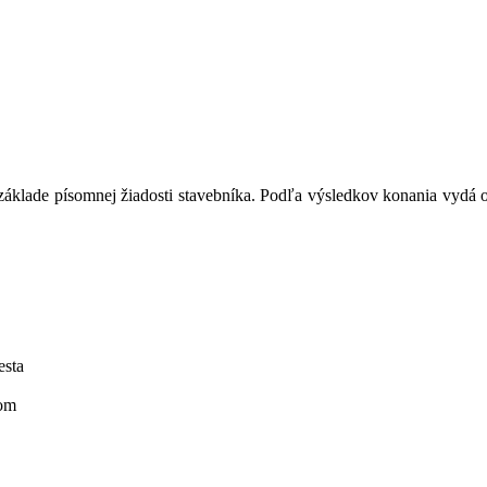
základe písomnej žiadosti stavebníka. Podľa výsledkov konania vydá
esta
kom