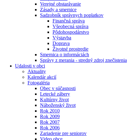
Verejné obstarávanie
Zásady a smernice
Sadzobník správnych poplatkov
Finančná správa
Všeobecná správa
Pôdohospodárstvo
Výstavba
Doprava
Životné prostredie
Smernica o informáciách
Správy z merania - stredný zdroj znečistenia
Udalosti v obci
Aktuality
Kalendár akcií
Fotogaléria
Obec v súčasnosti
Letecké zábery
Kultúrny život
Náboženský život
Rok 2010
Rok 2009
Rok 2007
Rok 2006
Zariadenie pre seniorov
Video obce