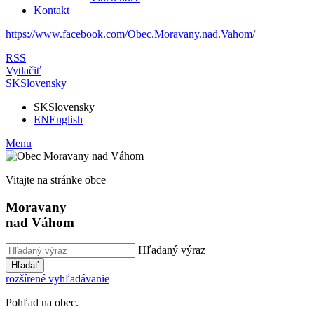
Kontakt
https://www.facebook.com/Obec.Moravany.nad.Vahom/
RSS
Vytlačiť
SK
Slovensky
SK
Slovensky
EN
English
Menu
Vitajte na stránke obce
Moravany
nad Váhom
Hľadaný výraz
Hľadať
rozšírené vyhľadávanie
Pohľad na obec.