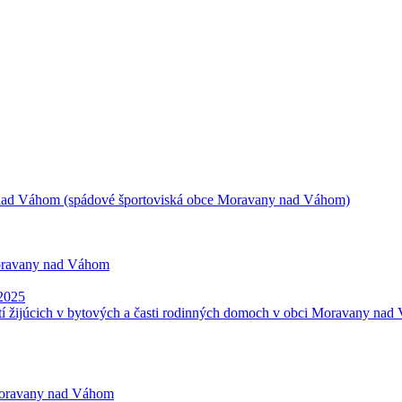
 nad Váhom (spádové športoviská obce Moravany nad Váhom)
Moravany nad Váhom
 2025
 žijúcich v bytových a časti rodinných domoch v obci Moravany na
 Moravany nad Váhom