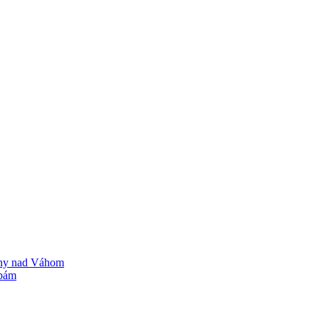
any nad Váhom
vbám