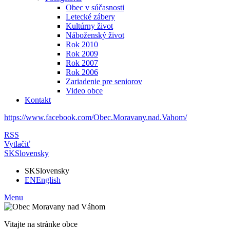
Obec v súčasnosti
Letecké zábery
Kultúrny život
Náboženský život
Rok 2010
Rok 2009
Rok 2007
Rok 2006
Zariadenie pre seniorov
Video obce
Kontakt
https://www.facebook.com/Obec.Moravany.nad.Vahom/
RSS
Vytlačiť
SK
Slovensky
SK
Slovensky
EN
English
Menu
Vitajte na stránke obce