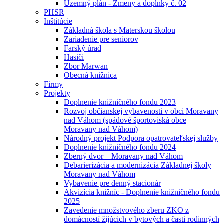
Uzemný plán - Zmeny a doplnky č. 02
PHSR
Inštitúcie
Základná škola s Materskou školou
Zariadenie pre seniorov
Farský úrad
Hasiči
Zbor Marwan
Obecná knižnica
Firmy
Projekty
Doplnenie knižničného fondu 2023
Rozvoj občianskej vybavenosti v obci Moravany
nad Váhom (spádové športoviská obce
Moravany nad Váhom)
Národný projekt Podpora opatrovateľskej služby
Doplnenie knižničného fondu 2024
Zberný dvor – Moravany nad Váhom
Debarierizácia a modernizácia Základnej školy
Moravany nad Váhom
Vybavenie pre denný stacionár
Akvizícia knižníc - Doplnenie knižničného fondu
2025
Zavedenie množstvového zberu ZKO z
domácností žijúcich v bytových a časti rodinných