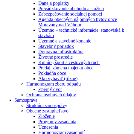
Dane a poplatky
Prevádzkovanie obchodu a služieb
Zabezpečovanie sociálnej pomoci
Agenda obecných nájomných bytov obce
Moravany nad Váhom
Územno – technické informácie, stanoviská k
stavbám
Územné a stavebné konanie
Stavebný poriadok
Dopravná infraštruktúra
Životné prostredie
Kultúra, šport a cestovných ruch
Predaj, zámena majetku obce
Pokladňa obce
Ako vybaviť (rôzne)
Harmonogram zberu odpadu
Zberný dvor
Ochrana osobných údajov
Samospráva
Štruktúra samosprávy
Obecné zastupiteľstvo
Zloženie
Programy zasadania
Uznesenia
Harmonogram zasadnutí