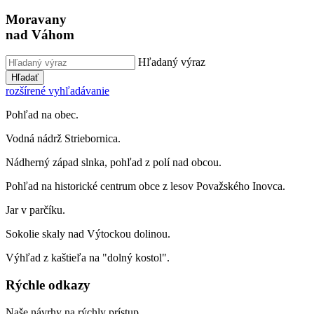
Moravany
nad Váhom
Hľadaný výraz
Hľadať
rozšírené vyhľadávanie
Pohľad na obec.
Vodná nádrž Striebornica.
Nádherný západ slnka, pohľad z polí nad obcou.
Pohľad na historické centrum obce z lesov Považského Inovca.
Jar v parčíku.
Sokolie skaly nad Výtockou dolinou.
Výhľad z kaštieľa na "dolný kostol".
Rýchle odkazy
Naše návrhy na rýchly prístup