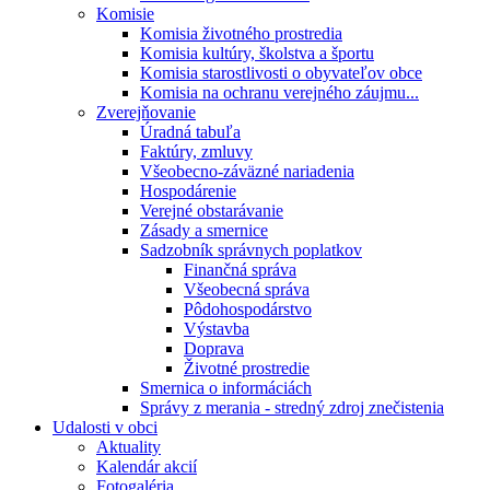
Komisie
Komisia životného prostredia
Komisia kultúry, školstva a športu
Komisia starostlivosti o obyvateľov obce
Komisia na ochranu verejného záujmu...
Zverejňovanie
Úradná tabuľa
Faktúry, zmluvy
Všeobecno-záväzné nariadenia
Hospodárenie
Verejné obstarávanie
Zásady a smernice
Sadzobník správnych poplatkov
Finančná správa
Všeobecná správa
Pôdohospodárstvo
Výstavba
Doprava
Životné prostredie
Smernica o informáciách
Správy z merania - stredný zdroj znečistenia
Udalosti v obci
Aktuality
Kalendár akcií
Fotogaléria