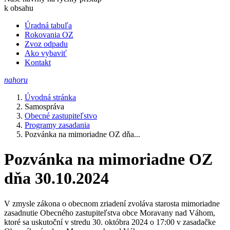
k obsahu
Úradná tabuľa
Rokovania OZ
Zvoz odpadu
Ako vybaviť
Kontakt
nahoru
Úvodná stránka
Samospráva
Obecné zastupiteľstvo
Programy zasadania
Pozvánka na mimoriadne OZ dňa...
Pozvánka na mimoriadne OZ
dňa 30.10.2024
V zmysle zákona o obecnom zriadení zvoláva starosta mimoriadne
zasadnutie Obecného zastupiteľstva obce Moravany nad Váhom,
ktoré sa uskutoční v stredu 30. októbra 2024 o 17:00 v zasadačke