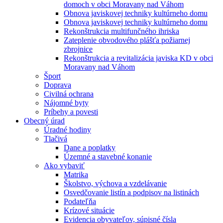
domoch v obci Moravany nad Váhom
Obnova javiskovej techniky kultúrneho domu
Obnova javiskovej techniky kultúrneho domu
Rekonštrukcia multifunčného ihriska
Zateplenie obvodového plášťa požiarnej
zbrojnice
Rekonštrukcia a revitalizácia javiska KD v obci
Moravany nad Váhom
Šport
Doprava
Civilná ochrana
Nájomné byty
Príbehy a povesti
Obecný úrad
Úradné hodiny
Tlačivá
Dane a poplatky
Územné a stavebné konanie
Ako vybaviť
Matrika
Školstvo, výchova a vzdelávanie
Osvedčovanie listín a podpisov na listinách
Podateľňa
Krízové situácie
Evidencia obyvateľov, súpisné čísla