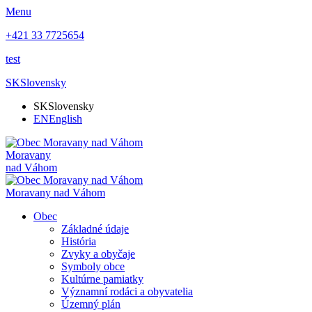
Menu
+421 33 7725654
test
SK
Slovensky
SK
Slovensky
EN
English
Moravany
nad Váhom
Moravany nad Váhom
Obec
Základné údaje
História
Zvyky a obyčaje
Symboly obce
Kultúrne pamiatky
Významní rodáci a obyvatelia
Územný plán