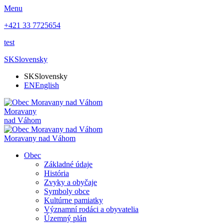
Menu
+421 33 7725654
test
SK
Slovensky
SK
Slovensky
EN
English
Moravany
nad Váhom
Moravany nad Váhom
Obec
Základné údaje
História
Zvyky a obyčaje
Symboly obce
Kultúrne pamiatky
Významní rodáci a obyvatelia
Územný plán