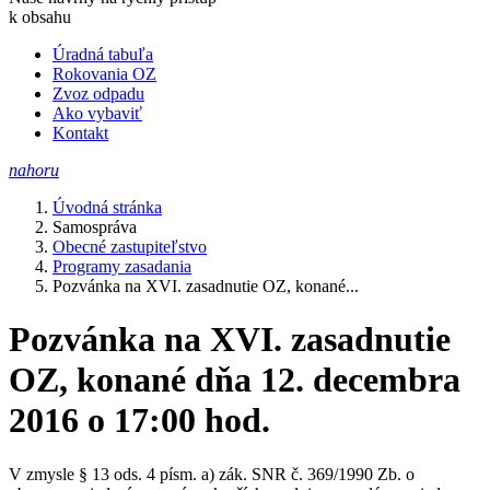
k obsahu
Úradná tabuľa
Rokovania OZ
Zvoz odpadu
Ako vybaviť
Kontakt
nahoru
Úvodná stránka
Samospráva
Obecné zastupiteľstvo
Programy zasadania
Pozvánka na XVI. zasadnutie OZ, konané...
Pozvánka na XVI. zasadnutie
OZ, konané dňa 12. decembra
2016 o 17:00 hod.
V zmysle § 13 ods. 4 písm. a) zák. SNR č. 369/1990 Zb. o