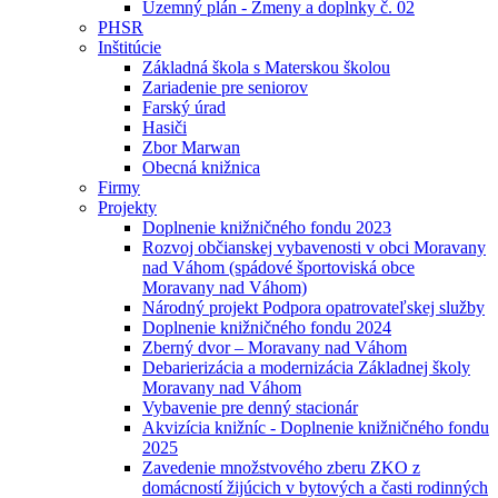
Uzemný plán - Zmeny a doplnky č. 02
PHSR
Inštitúcie
Základná škola s Materskou školou
Zariadenie pre seniorov
Farský úrad
Hasiči
Zbor Marwan
Obecná knižnica
Firmy
Projekty
Doplnenie knižničného fondu 2023
Rozvoj občianskej vybavenosti v obci Moravany
nad Váhom (spádové športoviská obce
Moravany nad Váhom)
Národný projekt Podpora opatrovateľskej služby
Doplnenie knižničného fondu 2024
Zberný dvor – Moravany nad Váhom
Debarierizácia a modernizácia Základnej školy
Moravany nad Váhom
Vybavenie pre denný stacionár
Akvizícia knižníc - Doplnenie knižničného fondu
2025
Zavedenie množstvového zberu ZKO z
domácností žijúcich v bytových a časti rodinných