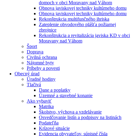
domoch v obci Moravany nad Váhom
Obnova javiskovej techniky kultúrneho domu
Obnova javiskovej techniky kultúrneho domu
Rekonštrukcia multifunčného ihriska
Zateplenie obvodového plášťa požiarnej
zbrojnice
Rekonštrukcia a revitalizácia javiska KD v obci
Moravany nad Váhom
Šport
Doprava
Civilná ochrana
Nájomné byty
Príbehy a povesti
Obecný úrad
Úradné hodiny
Tlačivá
Dane a poplatky
Územné a stavebné konanie
Ako vybaviť
Matrika
Školstvo, výchova a vzdelávanie
Osvedčovanie listín a podpisov na listinách
Podateľňa
Krízové situácie
Evidencia obyvateľov, súpisné čísla