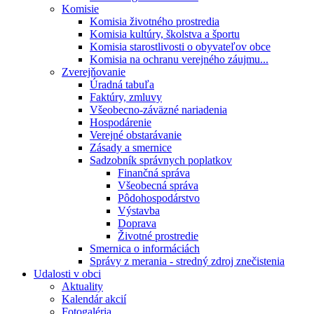
Komisie
Komisia životného prostredia
Komisia kultúry, školstva a športu
Komisia starostlivosti o obyvateľov obce
Komisia na ochranu verejného záujmu...
Zverejňovanie
Úradná tabuľa
Faktúry, zmluvy
Všeobecno-záväzné nariadenia
Hospodárenie
Verejné obstarávanie
Zásady a smernice
Sadzobník správnych poplatkov
Finančná správa
Všeobecná správa
Pôdohospodárstvo
Výstavba
Doprava
Životné prostredie
Smernica o informáciách
Správy z merania - stredný zdroj znečistenia
Udalosti v obci
Aktuality
Kalendár akcií
Fotogaléria