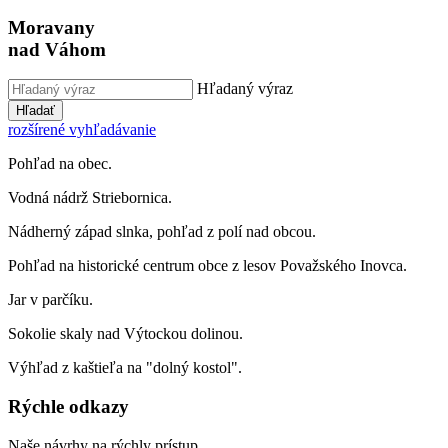
Moravany
nad Váhom
Hľadaný výraz
Hľadať
rozšírené vyhľadávanie
Pohľad na obec.
Vodná nádrž Striebornica.
Nádherný západ slnka, pohľad z polí nad obcou.
Pohľad na historické centrum obce z lesov Považského Inovca.
Jar v parčíku.
Sokolie skaly nad Výtockou dolinou.
Výhľad z kaštieľa na "dolný kostol".
Rýchle odkazy
Naše návrhy na rýchly prístup