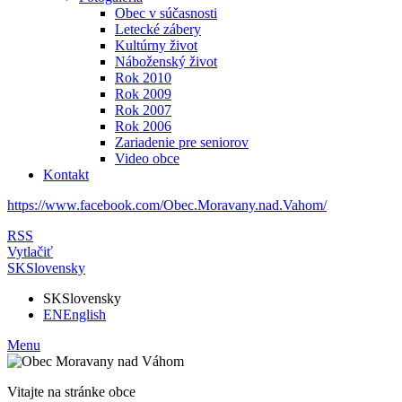
Obec v súčasnosti
Letecké zábery
Kultúrny život
Náboženský život
Rok 2010
Rok 2009
Rok 2007
Rok 2006
Zariadenie pre seniorov
Video obce
Kontakt
https://www.facebook.com/Obec.Moravany.nad.Vahom/
RSS
Vytlačiť
SK
Slovensky
SK
Slovensky
EN
English
Menu
Vitajte na stránke obce