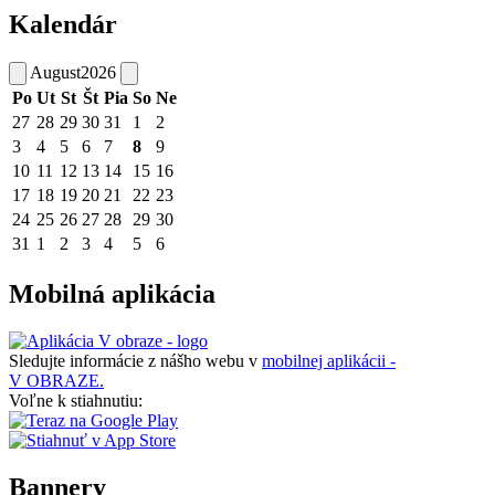
Kalendár
August
2026
Po
Ut
St
Št
Pia
So
Ne
27
28
29
30
31
1
2
3
4
5
6
7
8
9
10
11
12
13
14
15
16
17
18
19
20
21
22
23
24
25
26
27
28
29
30
31
1
2
3
4
5
6
Mobilná aplikácia
Sledujte informácie z nášho webu v
mobilnej aplikácii -
V OBRAZE.
Voľne k stiahnutiu:
Bannery