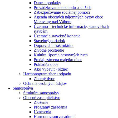
Dane a poplatky
Prevádzkovanie obchodu a služieb
Zabezpečovanie sociálnej pomoci
Agenda obecných nájomných bytov obce
Moravany nad Váhom
Územno – technické informácie, stanoviská k
stavbám
Územné a stavebné konanie
Stavebný poriadok
Dopravná infraštruktúra
Životné prostredie
Kultúra, šport a cestovných ruch
Predaj, zámena majetku obce
Pokladňa obce
Ako vybaviť (rôzne)
Harmonogram zberu odpadu
Zberný dvor
Ochrana osobných údajov
Samospráva
Štruktúra samosprávy
Obecné zastupiteľstvo
Zloženie
Programy zasadania
Uznesenia
Harmonogram zasadnutí