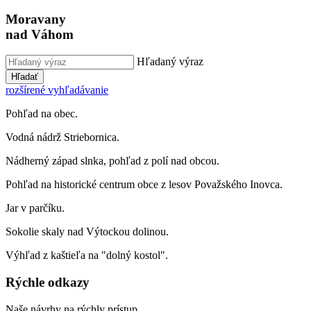
Moravany
nad Váhom
Hľadaný výraz
Hľadať
rozšírené vyhľadávanie
Pohľad na obec.
Vodná nádrž Striebornica.
Nádherný západ slnka, pohľad z polí nad obcou.
Pohľad na historické centrum obce z lesov Považského Inovca.
Jar v parčíku.
Sokolie skaly nad Výtockou dolinou.
Výhľad z kaštieľa na "dolný kostol".
Rýchle odkazy
Naše návrhy na rýchly prístup