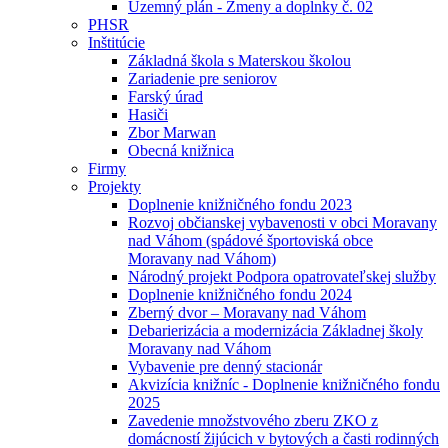
Uzemný plán - Zmeny a doplnky č. 02
PHSR
Inštitúcie
Základná škola s Materskou školou
Zariadenie pre seniorov
Farský úrad
Hasiči
Zbor Marwan
Obecná knižnica
Firmy
Projekty
Doplnenie knižničného fondu 2023
Rozvoj občianskej vybavenosti v obci Moravany
nad Váhom (spádové športoviská obce
Moravany nad Váhom)
Národný projekt Podpora opatrovateľskej služby
Doplnenie knižničného fondu 2024
Zberný dvor – Moravany nad Váhom
Debarierizácia a modernizácia Základnej školy
Moravany nad Váhom
Vybavenie pre denný stacionár
Akvizícia knižníc - Doplnenie knižničného fondu
2025
Zavedenie množstvového zberu ZKO z
domácností žijúcich v bytových a časti rodinných