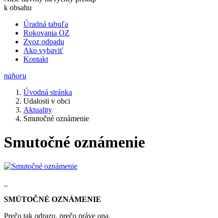
k obsahu
Úradná tabuľa
Rokovania OZ
Zvoz odpadu
Ako vybaviť
Kontakt
nahoru
Úvodná stránka
Udalosti v obci
Aktuality
Smutočné oznámenie
Smutočné oznámenie
_
SMÚTOČNÉ OZNÁMENIE
Prečo tak odrazu, prečo práve ona,