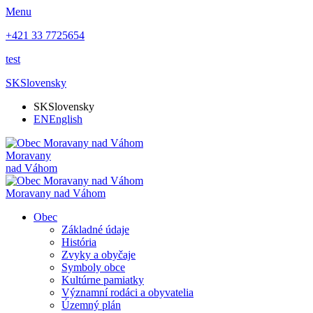
Menu
+421 33 7725654
test
SK
Slovensky
SK
Slovensky
EN
English
Moravany
nad Váhom
Moravany nad Váhom
Obec
Základné údaje
História
Zvyky a obyčaje
Symboly obce
Kultúrne pamiatky
Významní rodáci a obyvatelia
Územný plán