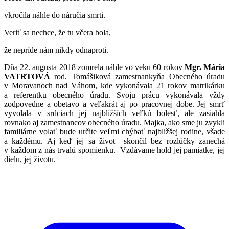
vkročila náhle do náručia smrti.
Veriť sa nechce, že tu včera bola,
že nepríde nám nikdy odnaproti.
Dňa 22. augusta 2018 zomrela náhle vo veku 60 rokov
Mgr. Mária
VATRTOVÁ
rod. Tomášiková zamestnankyňa Obecného úradu
v Moravanoch nad Váhom, kde vykonávala 21 rokov matrikárku
a referentku obecného úradu. Svoju prácu vykonávala vždy
zodpovedne a obetavo a veľakrát aj po pracovnej dobe. Jej smrť
vyvolala v srdciach jej najbližších veľkú bolesť, ale zasiahla
rovnako aj zamestnancov obecného úradu. Majka, ako sme ju zvykli
familiárne volať bude určite veľmi chýbať najbližšej rodine, všade
a každému. Aj keď jej sa život skončil bez rozlúčky zanechá
v každom z nás trvalú spomienku. Vzdávame hold jej pamiatke, jej
dielu, jej životu.