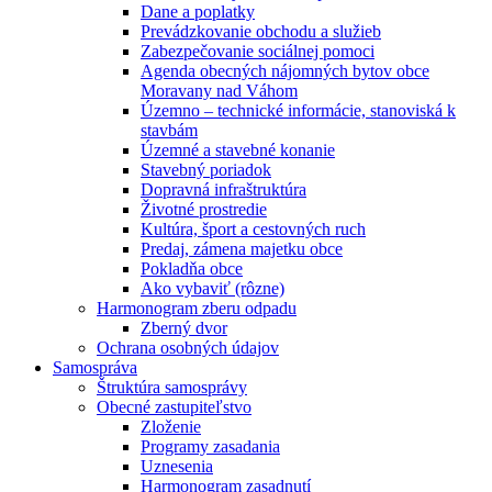
Dane a poplatky
Prevádzkovanie obchodu a služieb
Zabezpečovanie sociálnej pomoci
Agenda obecných nájomných bytov obce
Moravany nad Váhom
Územno – technické informácie, stanoviská k
stavbám
Územné a stavebné konanie
Stavebný poriadok
Dopravná infraštruktúra
Životné prostredie
Kultúra, šport a cestovných ruch
Predaj, zámena majetku obce
Pokladňa obce
Ako vybaviť (rôzne)
Harmonogram zberu odpadu
Zberný dvor
Ochrana osobných údajov
Samospráva
Štruktúra samosprávy
Obecné zastupiteľstvo
Zloženie
Programy zasadania
Uznesenia
Harmonogram zasadnutí