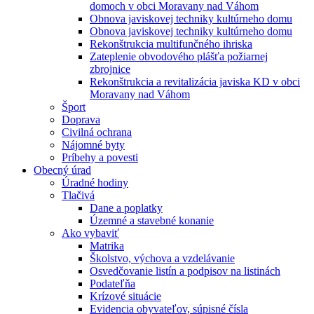
domoch v obci Moravany nad Váhom
Obnova javiskovej techniky kultúrneho domu
Obnova javiskovej techniky kultúrneho domu
Rekonštrukcia multifunčného ihriska
Zateplenie obvodového plášťa požiarnej
zbrojnice
Rekonštrukcia a revitalizácia javiska KD v obci
Moravany nad Váhom
Šport
Doprava
Civilná ochrana
Nájomné byty
Príbehy a povesti
Obecný úrad
Úradné hodiny
Tlačivá
Dane a poplatky
Územné a stavebné konanie
Ako vybaviť
Matrika
Školstvo, výchova a vzdelávanie
Osvedčovanie listín a podpisov na listinách
Podateľňa
Krízové situácie
Evidencia obyvateľov, súpisné čísla