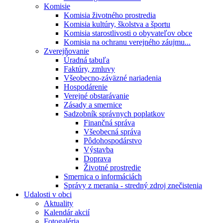
Komisie
Komisia životného prostredia
Komisia kultúry, školstva a športu
Komisia starostlivosti o obyvateľov obce
Komisia na ochranu verejného záujmu...
Zverejňovanie
Úradná tabuľa
Faktúry, zmluvy
Všeobecno-záväzné nariadenia
Hospodárenie
Verejné obstarávanie
Zásady a smernice
Sadzobník správnych poplatkov
Finančná správa
Všeobecná správa
Pôdohospodárstvo
Výstavba
Doprava
Životné prostredie
Smernica o informáciách
Správy z merania - stredný zdroj znečistenia
Udalosti v obci
Aktuality
Kalendár akcií
Fotogaléria