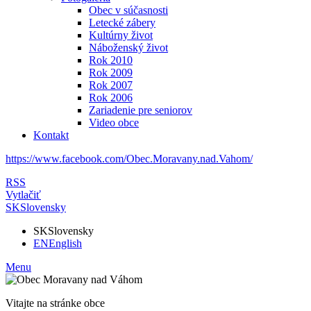
Obec v súčasnosti
Letecké zábery
Kultúrny život
Náboženský život
Rok 2010
Rok 2009
Rok 2007
Rok 2006
Zariadenie pre seniorov
Video obce
Kontakt
https://www.facebook.com/Obec.Moravany.nad.Vahom/
RSS
Vytlačiť
SK
Slovensky
SK
Slovensky
EN
English
Menu
Vitajte na stránke obce